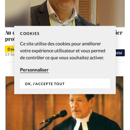
Au chevet de la spiritualité moderne: l’aumônier
COOKIES
protestant se réinvente
Ce site utilise des cookies pour améliorer
David Métreau
votre expérience utilisateur et vous permet
Société
24 Sep 2025
de contrôler ce que vous souhaitez activer.
Personnaliser
OK, J'ACCEPTE TOUT