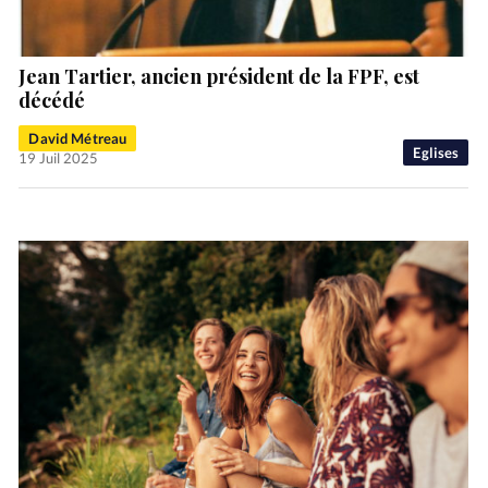
Jean Tartier, ancien président de la FPF, est
décédé
David Métreau
Eglises
19 Juil 2025