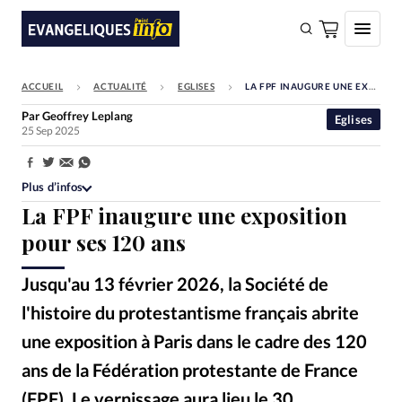
ACCUEIL
ACTUALITÉ
EGLISES
LA FPF INAUGURE UNE EXPOSITION POUR SES 120 ANS
FAIRE UN DON
Par
Geoffrey Leplang
Eglises
25 Sep 2025
Faire un don
Eglises
Partager:
Plus d’infos
Société
La FPF inaugure une exposition
Monde
pour ses 120 ans
Bible
Jusqu'au 13 février 2026, la Société de
Toute l'actualité
l'histoire du protestantisme français abrite
une exposition à Paris dans le cadre des 120
Se connecter
ans de la Fédération protestante de France
Devise:
CHF
(FPF). Le vernissage aura lieu le 30