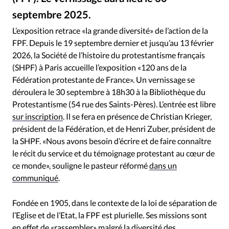
RUBRIQUES
septembre 2025.
Toute l'actualité
Bible
Culture
Economie
Fédération protestante de France
©
Eglises
Histoire
Laicité
Liberté religieuse
L’exposition retrace «la grande diversité» de l’action de la
FPF. Depuis le 19 septembre dernier et jusqu’au 13 février
Mission
Monde
People
Politique
Religions
2026, la Société de l’histoire du protestantisme français
Société
(SHPF) à Paris accueille l’exposition «120 ans de la
Fédération protestante de France». Un vernissage se
déroulera le 30 septembre à 18h30 à la Bibliothèque du
Protestantisme (54 rue des Saints-Pères). L’entrée est libre
sur inscription
. Il se fera en présence de Christian Krieger,
président de la Fédération, et de Henri Zuber, président de
la SHPF. «Nous avons besoin d’écrire et de faire connaître
le récit du service et du témoignage protestant au cœur de
ce monde», souligne le pasteur réformé
dans un
communiqué
.
Fondée en 1905, dans le contexte de la loi de séparation de
l’Eglise et de l’Etat, la FPF est plurielle. Ses missions sont
en effet de «rassembler» malgré la diversité des