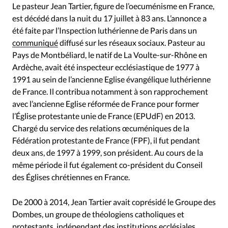
RUBRIQUES
Le pasteur Jean Tartier, figure de l’oecuménisme en France,
Toute l'actualité
Bible
Culture
Economie
est décédé dans la nuit du 17 juillet à 83 ans. L’annonce a
Eglises
Histoire
Laicité
Liberté religieuse
été faite par l’Inspection luthérienne de Paris dans un
communiqué
diffusé sur les réseaux sociaux. Pasteur au
Mission
Monde
People
Politique
Religions
Pays de Montbéliard, le natif de La Voulte-sur-Rhône en
Société
Ardèche, avait été inspecteur ecclésiastique de 1977 à
1991 au sein de l’ancienne Eglise évangélique luthérienne
de France. Il contribua notamment à son rapprochement
avec l’ancienne Eglise réformée de France pour former
l’Église protestante unie de France (EPUdF) en 2013.
Chargé du service des relations œcuméniques de la
Fédération protestante de France (FPF), il fut pendant
deux ans, de 1997 à 1999, son président. Au cours de la
même période il fut également co-président du Conseil
des Églises chrétiennes en France.
De 2000 à 2014, Jean Tartier avait coprésidé le Groupe des
Dombes, un groupe de théologiens catholiques et
protestants, indépendant des institutions ecclésiales,