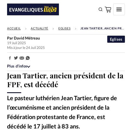
ACCUEIL
ACTUALITÉ
EGLISES
JEAN TARTIER, ANCIEN PRÉSIDENT DE LA FPF, EST DÉCÉDÉ
FAIRE UN DON
Par
David Métreau
Eglises
19 Juil 2025
Faire un don
Mis à jour le 24 Juil 2025
Eglises
Partager:
Société
Plus d’infos
Jean Tartier, ancien président de la
Monde
FPF, est décédé
Bible
Le pasteur luthérien Jean Tartier, figure de
Toute l'actualité
l’œcuménisme et ancien président de la
Se connecter
Fédération protestante de France, est
Devise:
CHF
décédé le 17 juillet à 83 ans.
DR
©