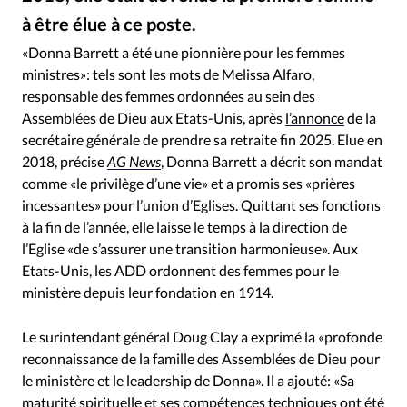
RUBRIQUES
à être élue à ce poste.
Toute l'actualité
Bible
Culture
Economie
Donna Barrett – Facebook
©
Eglises
Histoire
Laicité
Liberté religieuse
«Donna Barrett a été une pionnière pour les femmes
ministres»: tels sont les mots de Melissa Alfaro,
Mission
Monde
People
Politique
Religions
responsable des femmes ordonnées au sein des
Société
Assemblées de Dieu aux Etats-Unis, après
l’annonce
de la
secrétaire générale de prendre sa retraite fin 2025. Elue en
2018, précise
AG News
, Donna Barrett a décrit son mandat
comme «le privilège d’une vie» et a promis ses «prières
incessantes» pour l’union d’Eglises. Quittant ses fonctions
à la fin de l’année, elle laisse le temps à la direction de
l’Eglise «de s’assurer une transition harmonieuse». Aux
Etats-Unis, les ADD ordonnent des femmes pour le
ministère depuis leur fondation en 1914.
Le surintendant général Doug Clay a exprimé la «profonde
reconnaissance de la famille des Assemblées de Dieu pour
le ministère et le leadership de Donna». Il a ajouté: «Sa
maturité spirituelle et ses compétences techniques ont été