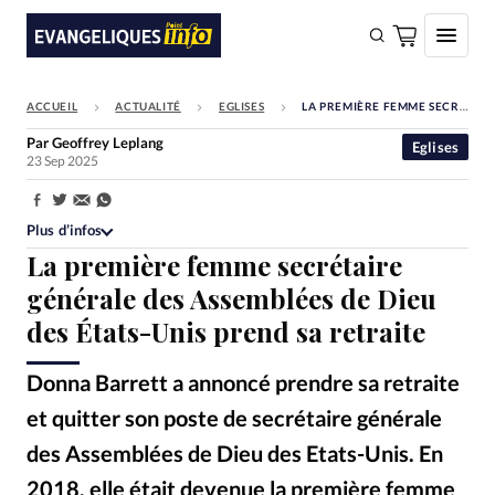
ACCUEIL
ACTUALITÉ
EGLISES
LA PREMIÈRE FEMME SECRÉTAIRE GÉNÉRALE DES ASSEMBLÉES DE DIEU DES ÉTATS-UNIS PREND SA RETRAITE
FAIRE UN DON
Par
Geoffrey Leplang
Eglises
23 Sep 2025
Faire un don
Eglises
Partager:
Plus d’infos
Société
La première femme secrétaire
Monde
générale des Assemblées de Dieu
des États-Unis prend sa retraite
Bible
Toute l'actualité
Donna Barrett a annoncé prendre sa retraite
et quitter son poste de secrétaire générale
Se connecter
des Assemblées de Dieu des Etats-Unis. En
Devise:
CHF
2018, elle était devenue la première femme