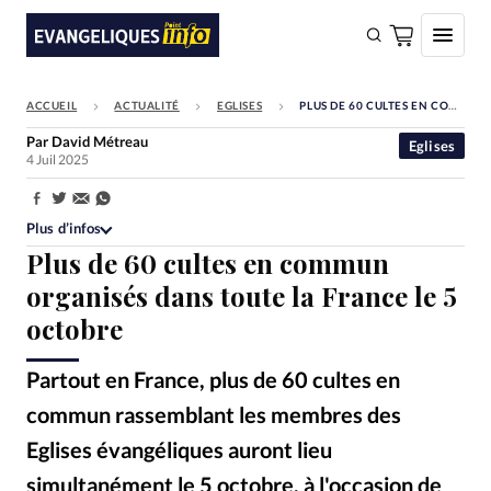
ACCUEIL
ACTUALITÉ
EGLISES
PLUS DE 60 CULTES EN COMMUN ORGANISÉS DANS TOUTE LA FRANCE LE 5 OCTOBRE
FAIRE UN DON
Par
David Métreau
Eglises
4 Juil 2025
Faire un don
Eglises
Partager:
Plus d’infos
Société
Plus de 60 cultes en commun
Monde
organisés dans toute la France le 5
octobre
Bible
Toute l'actualité
Partout en France, plus de 60 cultes en
commun rassemblant les membres des
Se connecter
Eglises évangéliques auront lieu
Devise:
CHF
simultanément le 5 octobre, à l'occasion de