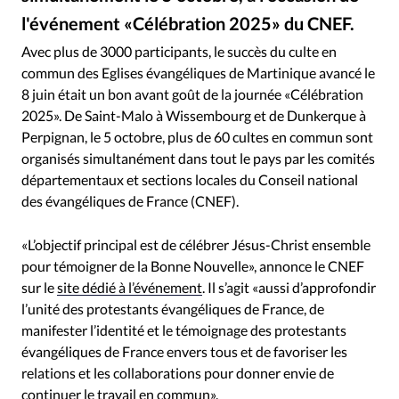
RUBRIQUES
l'événement «Célébration 2025» du CNEF.
Toute l'actualité
Bible
Culture
Economie
middelveld – Istock
©
Eglises
Histoire
Laicité
Liberté religieuse
Avec plus de 3000 participants, le succès du culte en
commun des Eglises évangéliques de Martinique avancé le
Mission
Monde
People
Politique
Religions
8 juin était un bon avant goût de la journée «Célébration
Société
2025». De Saint-Malo à Wissembourg et de Dunkerque à
Perpignan, le 5 octobre, plus de 60 cultes en commun sont
organisés simultanément dans tout le pays par les comités
départementaux et sections locales du Conseil national
des évangéliques de France (CNEF).
«L’objectif principal est de célébrer Jésus-Christ ensemble
pour témoigner de la Bonne Nouvelle», annonce le CNEF
sur le
site dédié à l’événement
. Il s’agit «aussi d’approfondir
l’unité des protestants évangéliques de France, de
manifester l’identité et le témoignage des protestants
évangéliques de France envers tous et de favoriser les
relations et les collaborations pour donner envie de
continuer le travail en commun».