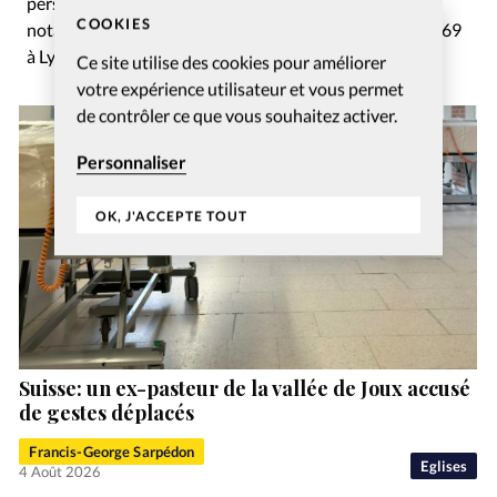
personnaliser. Le projet avait été
lancé en juin 2023
,
COOKIES
notamment inspiré par les cultes en commun du CNEF 69
à Lyon.
Ce site utilise des cookies pour améliorer
votre expérience utilisateur et vous permet
de contrôler ce que vous souhaitez activer.
Personnaliser
OK, J'ACCEPTE TOUT
Suisse: un ex-pasteur de la vallée de Joux accusé
de gestes déplacés
Francis-George Sarpédon
Eglises
4 Août 2026