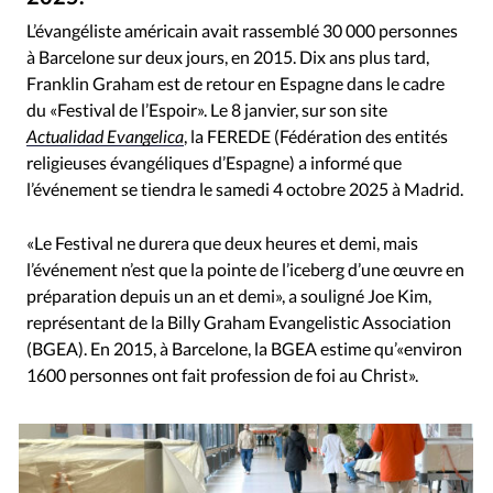
RUBRIQUES
Toute l'actualité
Bible
Culture
Economie
L’évangéliste américain avait rassemblé 30 000 personnes
à Barcelone sur deux jours, en 2015. Dix ans plus tard,
Eglises
Histoire
Laicité
Liberté religieuse
Franklin Graham est de retour en Espagne dans le cadre
Mission
Monde
People
Politique
Religions
du «Festival de l’Espoir». Le 8 janvier, sur son site
Société
Actualidad Evangelica
, la FEREDE (Fédération des entités
religieuses évangéliques d’Espagne) a informé que
l’événement se tiendra le samedi 4 octobre 2025 à Madrid.
«Le Festival ne durera que deux heures et demi, mais
l’événement n’est que la pointe de l’iceberg d’une œuvre en
préparation depuis un an et demi», a souligné Joe Kim,
représentant de la Billy Graham Evangelistic Association
(BGEA). En 2015, à Barcelone, la BGEA estime qu’«environ
1600 personnes ont fait profession de foi au Christ».