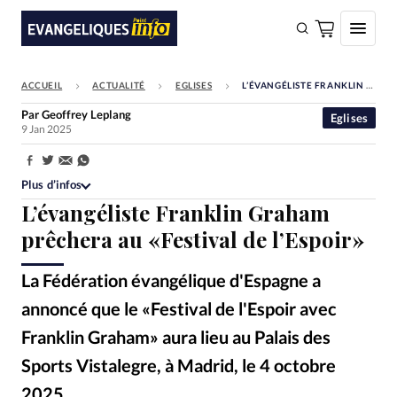
ACCUEIL
ACTUALITÉ
EGLISES
L’ÉVANGÉLISTE FRANKLIN GRAHAM PRÊCHERA AU «FESTIVAL DE L’ESPOIR»
FAIRE UN DON
Par
Geoffrey Leplang
Eglises
9 Jan 2025
Faire un don
Eglises
Partager:
Plus d’infos
Société
L’évangéliste Franklin Graham
Monde
prêchera au «Festival de l’Espoir»
Bible
La Fédération évangélique d'Espagne a
Toute l'actualité
annoncé que le «Festival de l'Espoir avec
Franklin Graham» aura lieu au Palais des
Se connecter
Sports Vistalegre, à Madrid, le 4 octobre
Devise:
CHF
2025.
Franklin Graham / Facebook
©