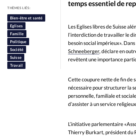
temps essentiel de repo
People
Politique
Religion
THÈMES LIÉS:
Bien-être et santé
Eglises
Les Eglises libres de Suisse al
Famille
l’interdiction de travailler le 
Politique
besoin social impérieux». Dan
Société
Schneeberger
, déclare en out
Suisse
revêtent une importance particul
Travail
Cette coupure nette de fin de 
nécessaire pour structurer la sem
personnelle, familiale et socia
d’assister à un service religieux
L’initiative parlementaire «Ass
Thierry Burkart, président du P