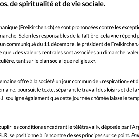
s, de spiritualité et de vie sociale.
Mon co
s
Société
Halfpoin
©
Changem
émanique (Freikirchen.ch) se sont prononcées contre les excepti
dimanche. Selon les responsables de la faîtière, cela «ne répond 
Nous co
s un communiqué du 11 décembre, le président de Freikirchen.
re que «des valeurs centrales sont associées au dimanche, valeu
ière, tant sur le plan social que religieux».
semaine offre à la société un jour commun de «respiration» et 
aine, poursuit le texte, séparant le travail des loisirs et de la 
le.Il souligne également que cette journée chômée laisse le tem
.
ouplir les conditions encadrant le télétravail», déposée par l’A
LR, se positionne à l’encontre de ses principes sur ce point.
Fre