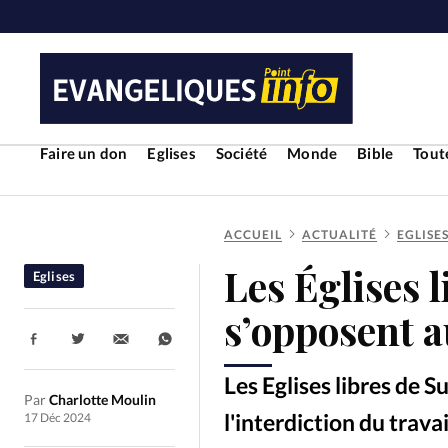
Faire un don
Eglises
Société
Monde
Bible
Toute
ACCUEIL
ACTUALITÉ
EGLISE
RUBRIQUES
Les Églises 
Eglises
Toute l'actualité
Bible
Cul
s’opposent a
Partager:
Economie
Eglises
Histoir
Les Eglises libres de 
Par
Charlotte Moulin
Liberté religieuse
Mission
l'interdiction du trav
17 Déc 2024