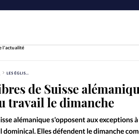
 l'actualité
S
LES ÉGLISES LIBRES DE SUISSE ALÉMANIQUE S’OPPOSENT AU TRAVAIL LE DIMANCHE
Accueil
libres de Suisse alémaniq
ture
Faire u
u travail le dimanche
e
Laicité
À propo
Suisse alémanique s'opposent aux exceptions à
Monde
La réda
ail dominical. Elles défendent le dimanche co