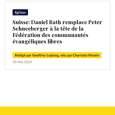
Eglises
Suisse: Daniel Rath remplace Peter
Schneeberger à la tête de la
Fédération des communautés
évangéliques libres
Rédigé par Geoffrey Leplang, relu par Charlotte Moulin
30 Mai 2024