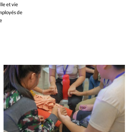
le et vie
employés de
e