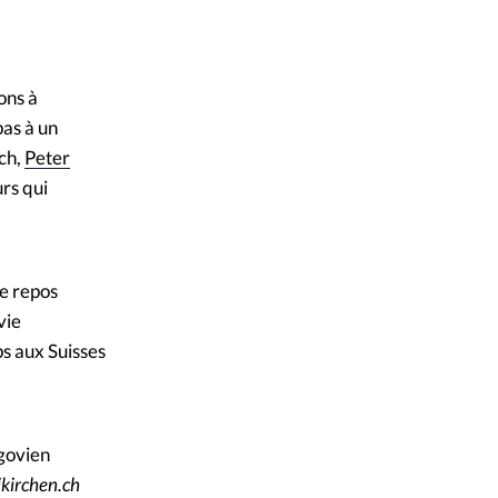
mpte
t / Getty Images
ent d'adresse
ons à
pas à un
ntacter
ch,
Peter
rs qui
de repos
vie
ps aux Suisses
rgovien
ikirchen.ch