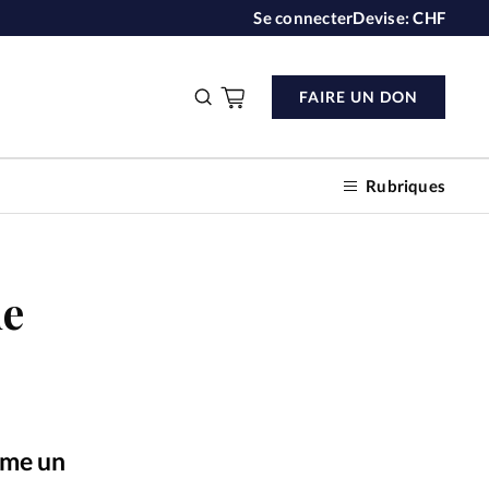
Se connecter
Devise:
CHF
FAIRE UN DON
Rubriques
ue
n don
s
ction
mme un