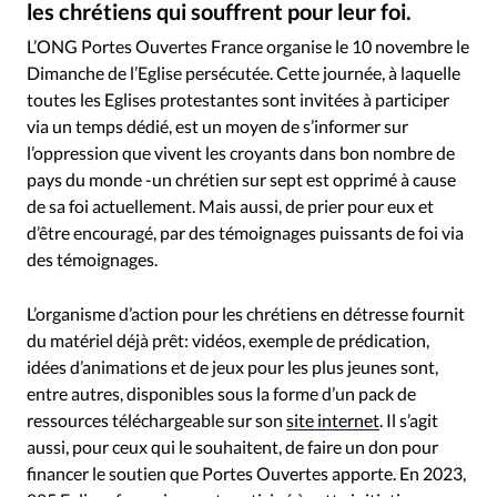
les chrétiens qui souffrent pour leur foi.
RUBRIQUES
Portes Ouvertes - Une Eglise en prière lors d'un Dimanche de l'Eglise persécutée
©
Toute l'actualité
Bible
Culture
Economie
L’ONG Portes Ouvertes France organise le 10 novembre le
Eglises
Histoire
Laicité
Liberté religieuse
Dimanche de l’Eglise persécutée. Cette journée, à laquelle
Mission
Monde
People
Politique
Religions
toutes les Eglises protestantes sont invitées à participer
via un temps dédié, est un moyen de s’informer sur
Société
l’oppression que vivent les croyants dans bon nombre de
pays du monde -un chrétien sur sept est opprimé à cause
de sa foi actuellement. Mais aussi, de prier pour eux et
d’être encouragé, par des témoignages puissants de foi via
des témoignages.
L’organisme d’action pour les chrétiens en détresse fournit
du matériel déjà prêt: vidéos, exemple de prédication,
idées d’animations et de jeux pour les plus jeunes sont,
entre autres, disponibles sous la forme d’un pack de
ressources téléchargeable sur son
site internet
. Il s’agit
aussi, pour ceux qui le souhaitent, de faire un don pour
financer le soutien que Portes Ouvertes apporte. En 2023,