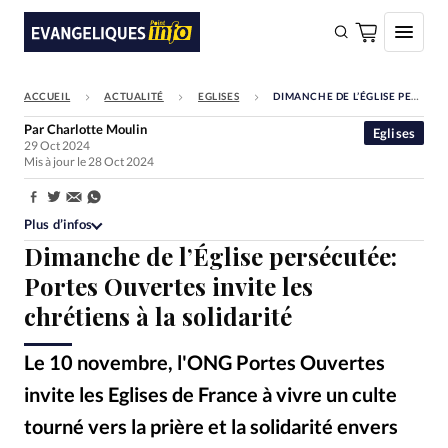
ACCUEIL
ACTUALITÉ
EGLISES
DIMANCHE DE L’ÉGLISE PERSÉCUTÉE: PORTES OUVERTES INVITE LES CHRÉTIENS À LA SOLIDARITÉ
FAIRE UN DON
Par
Charlotte Moulin
Eglises
29 Oct 2024
Faire un don
Mis à jour le 28 Oct 2024
Eglises
Partager:
Société
Plus d’infos
Dimanche de l’Église persécutée:
Monde
Portes Ouvertes invite les
Bible
chrétiens à la solidarité
Toute l'actualité
Le 10 novembre, l'ONG Portes Ouvertes
Se connecter
invite les Eglises de France à vivre un culte
Devise:
CHF
tourné vers la prière et la solidarité envers