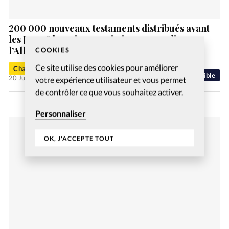
200 000 nouveaux testaments distribués avant
les Jeux Olympiques, mission accomplie pour
l’Alliance biblique française
COOKIES
Ce site utilise des cookies pour améliorer
Charlotte Moulin
Bible
20 Juin 2024
votre expérience utilisateur et vous permet
de contrôler ce que vous souhaitez activer.
Personnaliser
OK, J'ACCEPTE TOUT