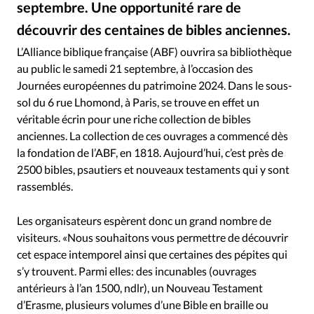
septembre. Une opportunité rare de
RUBRIQUES
Toute l'actualité
Bible
Culture
Economie
découvrir des centaines de bibles anciennes.
Alliance biblique française
©
Eglises
Histoire
Laicité
Liberté religieuse
L’Alliance biblique française (ABF) ouvrira sa bibliothèque
Mission
Monde
People
Politique
Religions
au public le samedi 21 septembre, à l’occasion des
Société
Journées européennes du patrimoine 2024. Dans le sous-
sol du 6 rue Lhomond, à Paris, se trouve en effet un
véritable écrin pour une riche collection de bibles
anciennes. La collection de ces ouvrages a commencé dès
la fondation de l’ABF, en 1818. Aujourd’hui, c’est près de
2500 bibles, psautiers et nouveaux testaments qui y sont
rassemblés.
Les organisateurs espèrent donc un grand nombre de
visiteurs. «Nous souhaitons vous permettre de découvrir
cet espace intemporel ainsi que certaines des pépites qui
s’y trouvent. Parmi elles: des incunables (ouvrages
antérieurs à l’an 1500, ndlr), un Nouveau Testament
d’Erasme, plusieurs volumes d’une Bible en braille ou