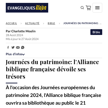
ACCUEIL
ACTUALITÉ
BIBLE
JOURNÉES DU PATRIMOINE: L’ALLIANCE BIBLIQUE FRANÇAISE DÉVOILE SES TRÉSORS
FAIRE UN DON
Par
Charlotte Moulin
Bible
28 Août 2024
Faire un don
Mis à jour le 27 Août 2024
Eglises
Partager:
Société
Plus d’infos
Journées du patrimoine: l’Alliance
Monde
biblique française dévoile ses
Bible
trésors
Toute l'actualité
À l'occasion des Journées européennes du
Se connecter
patrimoine 2024, l'Alliance biblique française
Devise:
CHF
ouvrira sa bibliothèque au public le 21