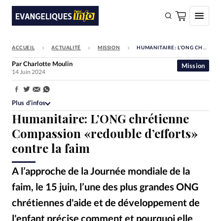
ACCUEIL
ACTUALITÉ
MISSION
HUMANITAIRE: L’ONG CHRÉTIENNE COMPASSION «REDOUBLE D’EFFORTS» CONTRE LA FAIM
FAIRE UN DON
Par
Charlotte Moulin
Mission
14 Juin 2024
Faire un don
Eglises
Partager:
Plus d’infos
Société
Humanitaire: L’ONG chrétienne
Monde
Compassion «redouble d’efforts»
contre la faim
Bible
Toute l'actualité
A l’approche de la Journée mondiale de la
faim, le 15 juin, l’une des plus grandes ONG
Se connecter
chrétiennes d'aide et de développement de
Devise:
CHF
l'enfant précise comment et pourquoi elle