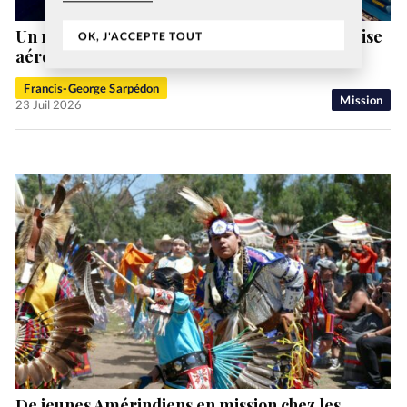
Un nouveau directeur général pour l’entreprise
OK, J'ACCEPTE TOUT
aéronautique chrétienne MAF Suisse
Francis-George Sarpédon
Mission
23 Juil 2026
De jeunes Amérindiens en mission chez les