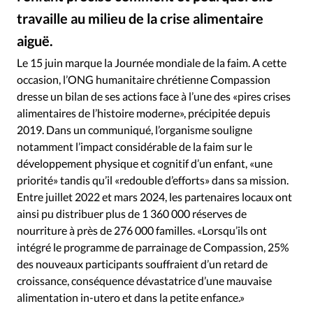
RUBRIQUES
travaille au milieu de la crise alimentaire
Toute l'actualité
Bible
Culture
Economie
aiguë.
Eglises
Histoire
Laicité
Liberté religieuse
Compassion
©
Mission
Monde
People
Politique
Religions
Le 15 juin marque la Journée mondiale de la faim. A cette
occasion, l’ONG humanitaire chrétienne Compassion
Société
dresse un bilan de ses actions face à l’une des «pires crises
alimentaires de l’histoire moderne», précipitée depuis
2019. Dans un communiqué, l’organisme souligne
notamment l’impact considérable de la faim sur le
développement physique et cognitif d’un enfant, «une
priorité» tandis qu’il «redouble d’efforts» dans sa mission.
Entre juillet 2022 et mars 2024, les partenaires locaux ont
ainsi pu distribuer plus de 1 360 000 réserves de
nourriture à près de 276 000 familles. «Lorsqu’ils ont
intégré le programme de parrainage de Compassion, 25%
des nouveaux participants souffraient d’un retard de
croissance, conséquence dévastatrice d’une mauvaise
alimentation in-utero et dans la petite enfance.»