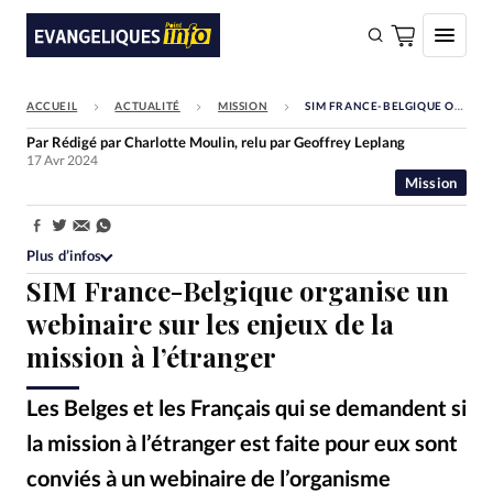
ACCUEIL
ACTUALITÉ
MISSION
SIM FRANCE-BELGIQUE ORGANISE UN WEBINAIRE SUR LES ENJEUX DE LA MISSION À L’ÉTRANGER
FAIRE UN DON
Par
Rédigé par Charlotte Moulin, relu par Geoffrey Leplang
17 Avr 2024
Faire un don
Mission
Eglises
Partager:
Société
Plus d’infos
SIM France-Belgique organise un
Monde
webinaire sur les enjeux de la
Bible
mission à l’étranger
Toute l'actualité
Les Belges et les Français qui se demandent si
Se connecter
la mission à l’étranger est faite pour eux sont
Devise:
CHF
conviés à un webinaire de l’organisme