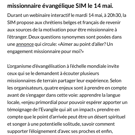
RUBRIQUES
missionnaire évangélique SIM le 14 mai.
Olezzo / Getty Images
©
Toute l'actualité
Bible
Culture
Economie
Durant un webinaire interactif le mardi 14 mai, à 20h30, la
Eglises
Histoire
Laicité
Liberté religieuse
SIM propose aux chrétiens belges et français de revenir
Mission
Monde
People
Politique
Religions
aux sources de la motivation pour être missionnaire à
Société
l’étranger. Deux questions synonymes sont posées dans
une
annonce
qui circule: «Aimer au point d’aller? Un
engagement missionnaire pour moi?»
L’organisme d’évangélisation à l’échelle mondiale invite
ceux qui se le demandent à écouter plusieurs
missionnaires de terrain partager leur expérience. Selon
les organisateurs, quatre enjeux sont à prendre en compte
avant de s’engager dans cette voie: apprendre la langue
locale, «enjeu primordial pour pouvoir espérer apporter un
témoignage de l’Evangile qui ait un impact», prendre en
compte que le point d’arrivée peut être un désert spirituel
et songer à une potentielle solitude, savoir comment
supporter l’éloignement d’avec ses proches et enfin,