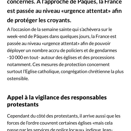
concernés. A l’approche de Pâques, la France
RUBRIQUES
Toute l'actualité
Bible
Culture
Economie
est passée au niveau «urgence attentat» afin
Eglises
Histoire
Laicité
Liberté religieuse
de protéger les croyants.
Wikimedia Commons
©
Mission
Monde
People
Politique
Religions
A l’occasion de la semaine sainte qui s’achèvera sur le
Société
week-end de Pâques dans quelques jours, la France est
passée au niveau «urgence attentat» afin de pouvoir
déployer un nombre accru de policiers et de gendarmes
-10 000 en tout- autour des églises et des processions
notamment. Ces mesures de protection concernent
surtout l’Eglise catholique, congrégation chrétienne la plus
ostensible.
Appel à la vigilance des responsables
protestants
Cependant du côté des protestants, il arrive aussi que les
forces de l’ordre couvrent certaines églises «mais cela
passe par les services de police locaux», indique Jean-