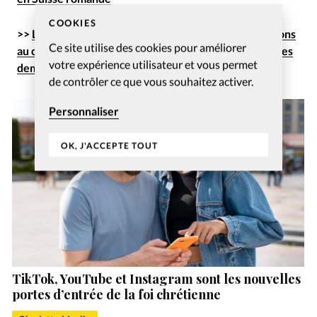
COOKIES
>>
La Cour de justice de l’UE estime que les conversions
Ce site utilise des cookies pour améliorer
au christianisme doivent être prises en compte dans les
votre expérience utilisateur et vous permet
dema
ndes d’asile
de contrôler ce que vous souhaitez activer.
Personnaliser
OK, J'ACCEPTE TOUT
TikTok, YouTube et Instagram sont les nouvelles
portes d’entrée de la foi chrétienne