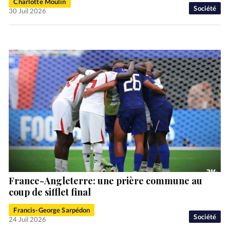
Charlotte Moulin
Société
30 Juil 2026
France-Angleterre: une prière commune au
coup de sifflet final
Francis-George Sarpédon
Société
24 Juil 2026