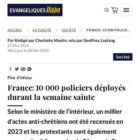
ACCUEIL
ACTUALITÉ
SOCIÉTÉ
FRANCE: 10 000 POLICIERS DÉPLOYÉS DURANT LA SEMAINE SAINTE
FAIRE UN DON
Par
Rédigé par Charlotte Moulin, relu par Geoffrey Leplang
27 Mar 2024
Faire un don
Mis à jour le 28 Mar 2024
Société
Eglises
Société
Partager:
Plus d’infos
Monde
France: 10 000 policiers déployés
Bible
durant la semaine sainte
Toute l'actualité
Selon le ministère de l’intérieur, un millier
Se connecter
d'actes anti-chrétiens ont été recensés en
Devise:
CHF
2023 et les protestants sont également