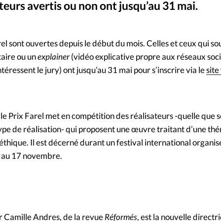
ateurs avertis ou non ont jusqu’au 31 mai.
Mon co
s
Société
Rowan Jorda
©
Changem
rel sont ouvertes depuis le début du mois. Celles et ceux qui so
taire ou un
explainer
(vidéo explicative propre aux réseaux soci
Nous co
éressent le jury) ont jusqu’au 31 mai pour s’inscrire via le
sit
le Prix Farel met en compétition des réalisateurs -quelle que so
 type de réalisation- qui proposent une œuvre traitant d’une t
à l’éthique. Il est décerné durant un festival international organ
5 au 17 novembre.
er Camille Andres, de la revue
Réformés
, est la nouvelle directr