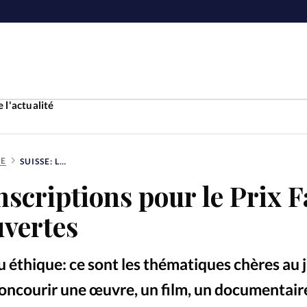
 l'actualité
RE
SUISSE: LES INSCRIPTIONS POUR LE PRIX FAREL 2024 SONT OUVERTES
Accueil
nscriptions pour le Prix F
ture
Faire u
uvertes
e
Laicité
À propo
ou éthique: ce sont les thématiques chères au 
Monde
La réda
 concourir une œuvre, un film, un documentair