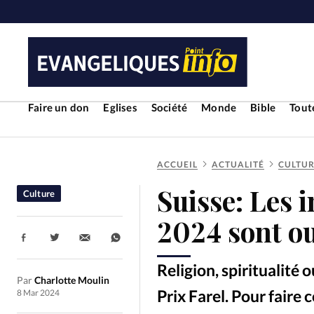
Faire un don
Eglises
Société
Monde
Bible
Toute
ACCUEIL
ACTUALITÉ
CULTU
RUBRIQUES
Suisse: Les i
Culture
Toute l'actualité
Bible
Cul
2024 sont o
Partager:
Economie
Eglises
Histoir
Religion, spiritualité 
Par
Charlotte Moulin
Liberté religieuse
Mission
Prix Farel. Pour faire
8 Mar 2024