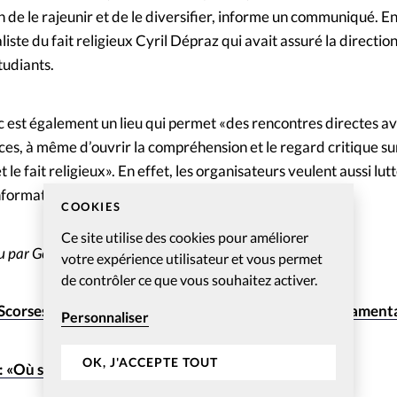
n de le rajeunir et de le diversifier, informe un communiqué. En
liste du fait religieux Cyril Dépraz qui avait assuré la direction
tudiants.
lic est également un lieu qui permet «des rencontres directes av
ices, à même d’ouvrir la compréhension et le regard critique sur
 le fait religieux». En effet, les organisateurs veulent aussi lut
nformationnelle».
COOKIES
Ce site utilise des cookies pour améliorer
u par Geoffrey Leplang
votre expérience utilisateur et vous permet
de contrôler ce que vous souhaitez activer.
 Scorsese se concentrera «sur les enseignements fondament
Personnaliser
OK, J'ACCEPTE TOUT
: «Où sont les femmes?»