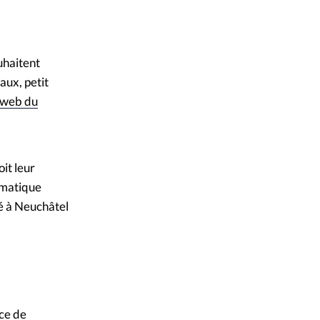
mpte
n / Getty Images
ent d'adresse
uhaitent
aux, petit
ntacter
e web du
it leur
hématique
isé à Neuchâtel
ice de