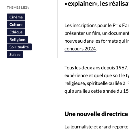
«explainer», les réalis
People
Politique
Religion
THÈMES LIÉS:
Cinéma
Culture
Les inscriptions pour le Prix Fa
Ethique
présenter un film, un documen
Religions
nouveau dans les formats qui int
Spiritualité
concours 2024
.
Suisse
Tous les deux ans depuis 1967, 
expérience et quel que soit le
religieuse, spirituelle ou liée 
qui aura lieu cette année du 1
Une nouvelle directrice
La journaliste et grand report