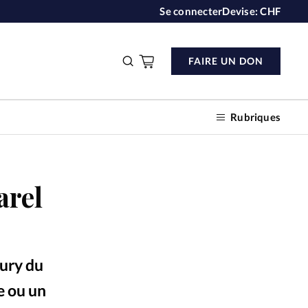
Se connecter
Devise:
CHF
FAIRE UN DON
Rubriques
arel
n don
s
jury du
ction
e ou un