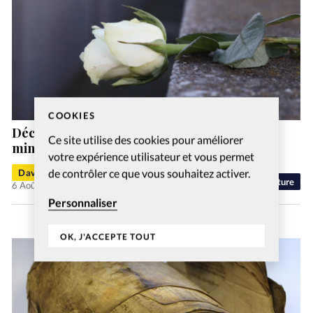
COOKIES
Décès de Christine Jeanville, cofondatrice du
Ce site utilise des cookies pour améliorer
ministère «Machol Danser la Vie»
votre expérience utilisateur et vous permet
de contrôler ce que vous souhaitez activer.
David Métreau
Culture
6 Août 2026
Personnaliser
OK, J'ACCEPTE TOUT