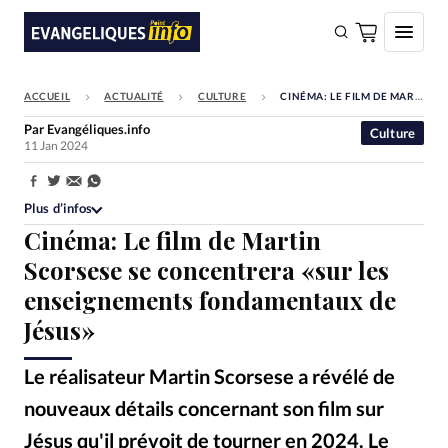
ACCUEIL
ACTUALITÉ
CULTURE
CINÉMA: LE FILM DE MARTIN SCORSESE SE CONCENTRERA «SUR LES ENSEIGNEMENTS FONDAMENTAUX DE JÉSUS»
FAIRE UN DON
Par
Evangéliques.info
Culture
11 Jan 2024
Faire un don
Eglises
Partager:
Plus d’infos
Société
Cinéma: Le film de Martin
Monde
Scorsese se concentrera «sur les
enseignements fondamentaux de
Bible
Jésus»
Toute l'actualité
Le réalisateur Martin Scorsese a révélé de
Se connecter
nouveaux détails concernant son film sur
Devise:
CHF
Jésus qu'il prévoit de tourner en 2024. Le