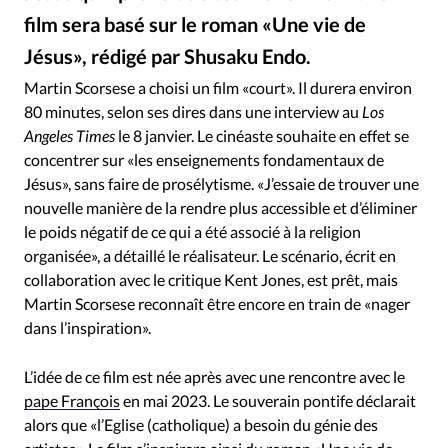
RUBRIQUES
film sera basé sur le roman «Une vie de
Toute l'actualité
Bible
Culture
Economie
Jésus», rédigé par Shusaku Endo.
Eglises
Histoire
Laicité
Liberté religieuse
Raph_PH / Flickr
©
Mission
Monde
People
Politique
Religions
Martin Scorsese a choisi un film «court». Il durera environ
80 minutes, selon ses dires dans une interview au
Los
Société
Angeles Times
le 8 janvier. Le cinéaste souhaite en effet se
concentrer sur «les enseignements fondamentaux de
Jésus», sans faire de prosélytisme. «J’essaie de trouver une
nouvelle manière de la rendre plus accessible et d’éliminer
le poids négatif de ce qui a été associé à la religion
organisée», a détaillé le réalisateur. Le scénario, écrit en
collaboration avec le critique Kent Jones, est prêt, mais
Martin Scorsese reconnaît être encore en train de «nager
dans l’inspiration».
L’idée de ce film est née après avec une rencontre avec le
pape François
en mai 2023. Le souverain pontife déclarait
alors que «l’Eglise (catholique) a besoin du génie des