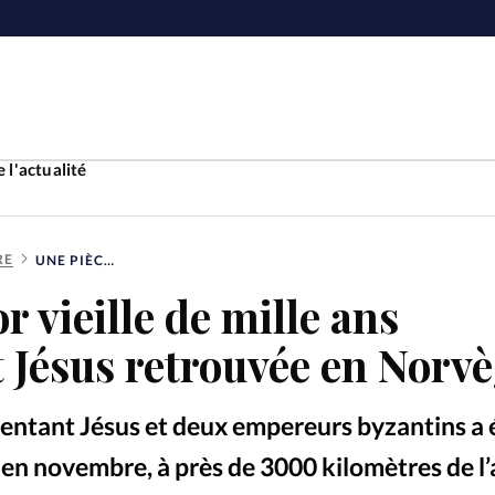
 l'actualité
RE
UNE PIÈCE D’OR VIEILLE DE MILLE ANS REPRÉSENTANT JÉSUS RETROUVÉE EN NORVÈGE
Accueil
r vieille de mille ans
ture
Faire u
 Jésus retrouvée en Norv
e
Laicité
À propo
sentant Jésus et deux empereurs byzantins a 
Monde
La réda
en novembre, à près de 3000 kilomètres de l’