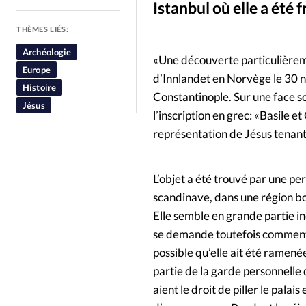
Istanbul où elle a été fr
People
Politique
Religion
THÈMES LIÉS:
Archéologie
«Une découverte particulièreme
Europe
d’Innlandet en Norvège le 30 no
Histoire
Constantinople. Sur une face so
Jésus
l’inscription en grec: «Basile e
représentation de Jésus tenant 
L’objet a été trouvé par une p
scandinave, dans une région bo
Elle semble en grande partie i
se demande toutefois comment el
possible qu’elle ait été ramenée
partie de la garde personnelle 
aient le droit de piller le palai