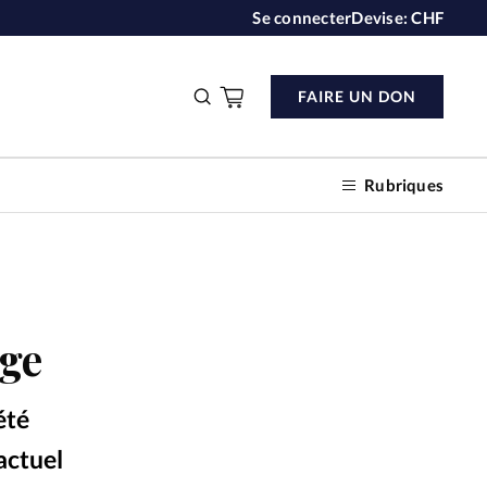
Se connecter
Devise:
CHF
FAIRE UN DON
Rubriques
n don
ège
s
été
ction
actuel