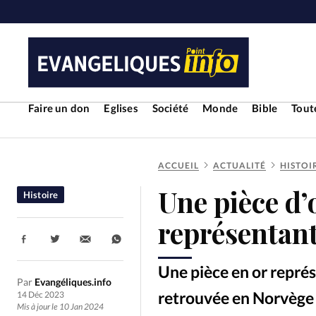
Faire un don
Eglises
Société
Monde
Bible
Toute
ACCUEIL
ACTUALITÉ
HISTOI
RUBRIQUES
Une pièce d’o
Histoire
Toute l'actualité
Bible
Cul
représentant
Partager:
Economie
Eglises
Histoir
Une pièce en or repré
Par
Evangéliques.info
Liberté religieuse
Mission
retrouvée en Norvège 
14 Déc 2023
Mis à jour le 10 Jan 2024