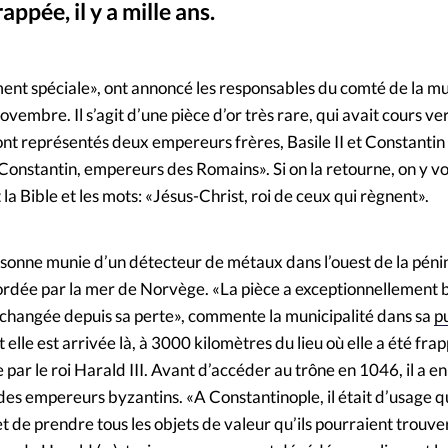
appée, il y a mille ans.
Mon co
s
Société
Martine Kaspersen / Municipalité du c
©
Changem
nt spéciale», ont annoncé les responsables du comté de la mu
vembre. Il s’agit d’une pièce d’or très rare, qui avait cours ve
Nous co
nt représentés deux empereurs frères, Basile II et Constantin 
t Constantin, empereurs des Romains». Si on la retourne, on y vo
la Bible et les mots: «Jésus-Christ, roi de ceux qui règnent».
ersonne munie d’un détecteur de métaux dans l’ouest de la péni
rdée par la mer de Norvège. «La pièce a exceptionnellement bi
nchangée depuis sa perte», commente la municipalité dans sa
p
le est arrivée là, à 3000 kilomètres du lieu où elle a été frapp
 par le roi Harald III. Avant d’accéder au trône en 1046, il a en 
des empereurs byzantins. «A Constantinople, il était d’usage q
s et de prendre tous les objets de valeur qu’ils pourraient trouve