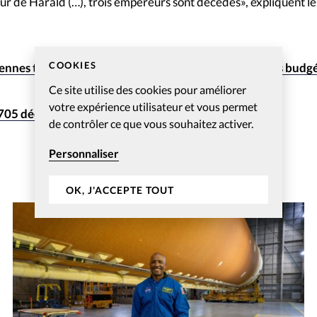
ur de Harald (…), trois empereurs sont décédés», expliquent le
COOKIES
ennes toujours inquiètes malgré le retrait des coupes budg
Ce site utilise des cookies pour améliorer
votre expérience utilisateur et vous permet
1705 découverte dans une maison de retraite
de contrôler ce que vous souhaitez activer.
Personnaliser
OK, J'ACCEPTE TOUT