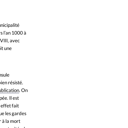
mpte
omté d'Innlandet
ent d'adresse
nicipalité
rs l’an 1000 à
ntacter
VIII, avec
it une
nsule
en résisté.
ublication
. On
ée. Il est
effet fait
ue les gardes
r à la mort