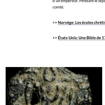
d’un empereur. Pendant le séjo
comté.
>>
Norvège: Les écoles chréti
>>
États-Unis: Une Bible de 