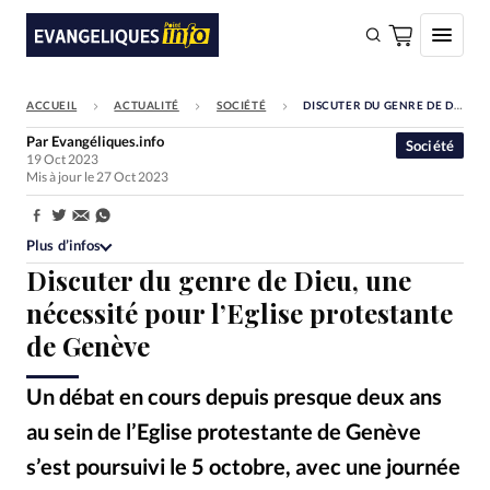
ACCUEIL
ACTUALITÉ
SOCIÉTÉ
DISCUTER DU GENRE DE DIEU, UNE NÉCESSITÉ POUR L’EGLISE PROTESTANTE DE GENÈVE
FAIRE UN DON
Par
Evangéliques.info
Société
19 Oct 2023
Faire un don
Mis à jour le 27 Oct 2023
Eglises
Partager:
Société
Plus d’infos
Discuter du genre de Dieu, une
Monde
nécessité pour l’Eglise protestante
Bible
de Genève
Toute l'actualité
Un débat en cours depuis presque deux ans
Se connecter
au sein de l’Eglise protestante de Genève
Devise:
CHF
s’est poursuivi le 5 octobre, avec une journée