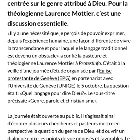
centrée sur le genre attribué à Dieu. Pour la
RUBRIQUES
Toute l'actualité
Bible
Culture
Economie
théologienne Laurence Mottier, c’est une
Eglises
Histoire
Laicité
Liberté religieuse
discussion essentielle.
Daniel Jolivet / Flickr - La Cathédrale Saint-Pierre de Genève
©
Mission
Monde
People
Politique
Religions
«Il y a une nécessité que je perçois de pouvoir exprimer,
Société
depuis l’expérience humaine, une façon différente de vivre
la transcendance et pour laquelle le langage traditionnel
est devenu un obstacle», a confié la pasteure et
théologienne Laurence Mottier à
Protestinfo
. C’était à la
veille d’une journée d’étude organisée par l’
Eglise
protestante de Genève (EPG)
en partenariat avec
l’Université de Genève (UNIGE) le 5 octobre. La question
était: «Quel langage pour dire Dieu?». Le sous-titre
précisait: «Genre, parole et christianisme».
La journée était ouverte au public. Il s’agissait ainsi
d’écouter plusieurs chercheurs et pasteurs mettre en
perspective la question du genre de Dieu, et d’ouvrir un
dialogue entre les points de vue opposés et favorables. Le