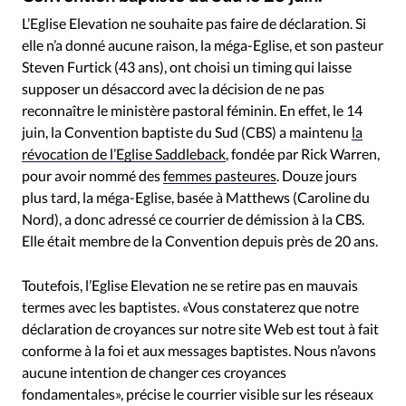
RUBRIQUES
L’Eglise Elevation ne souhaite pas faire de déclaration. Si
Toute l'actualité
Bible
Culture
Economie
elle n’a donné aucune raison, la méga-Eglise, et son pasteur
Eglises
Histoire
Laicité
Liberté religieuse
Steven Furtick (43 ans), ont choisi un timing qui laisse
Mission
Monde
People
Politique
Religions
supposer un désaccord avec la décision de ne pas
Société
reconnaître le ministère pastoral féminin. En effet, le 14
juin, la Convention baptiste du Sud (CBS) a maintenu
la
révocation de l’Eglise Saddleback
, fondée par Rick Warren,
pour avoir nommé des
femmes pasteures
. Douze jours
plus tard, la méga-Eglise, basée à Matthews (Caroline du
Nord), a donc adressé ce courrier de démission à la CBS.
Elle était membre de la Convention depuis près de 20 ans.
Toutefois, l’Eglise Elevation ne se retire pas en mauvais
termes avec les baptistes. «Vous constaterez que notre
déclaration de croyances sur notre site Web est tout à fait
conforme à la foi et aux messages baptistes. Nous n’avons
aucune intention de changer ces croyances
fondamentales», précise le courrier visible sur les réseaux