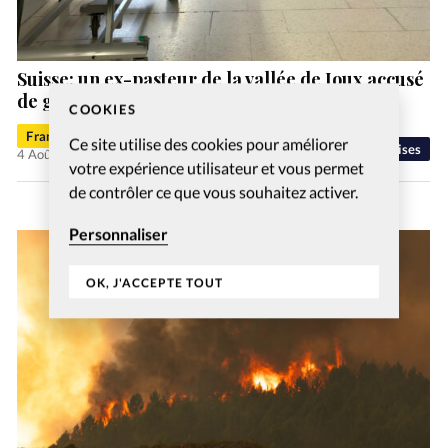
Suisse: un ex-pasteur de la vallée de Joux accusé
de gestes déplacés
COOKIES
Francis-George Sarpédon
Ce site utilise des cookies pour améliorer
Eglises
4 Août 2026
votre expérience utilisateur et vous permet
de contrôler ce que vous souhaitez activer.
Personnaliser
OK, J'ACCEPTE TOUT