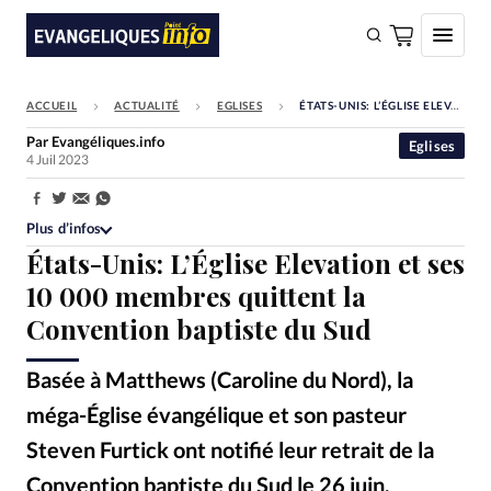
ACCUEIL
ACTUALITÉ
EGLISES
ÉTATS-UNIS: L’ÉGLISE ELEVATION ET SES 10 000 MEMBRES QUITTENT LA CONVENTION BAPTISTE DU SUD
FAIRE UN DON
Par
Evangéliques.info
Eglises
4 Juil 2023
Faire un don
Eglises
Partager:
Plus d’infos
Société
États-Unis: L’Église Elevation et ses
Monde
10 000 membres quittent la
Convention baptiste du Sud
Bible
Toute l'actualité
Basée à Matthews (Caroline du Nord), la
méga-Église évangélique et son pasteur
Se connecter
Steven Furtick ont notifié leur retrait de la
Devise:
CHF
Convention baptiste du Sud le 26 juin.
Hillsong Church London/Facebook - Steven Furtick a fondé l'Eglise Elevation
©