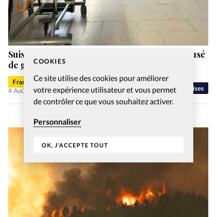
Suisse: un ex-pasteur de la vallée de Joux accusé
COOKIES
de gestes déplacés
Ce site utilise des cookies pour améliorer
Francis-George Sarpédon
Eglises
votre expérience utilisateur et vous permet
4 Août 2026
de contrôler ce que vous souhaitez activer.
Personnaliser
OK, J'ACCEPTE TOUT