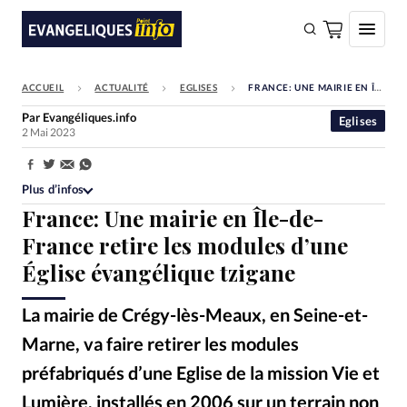
ACCUEIL
ACTUALITÉ
EGLISES
FRANCE: UNE MAIRIE EN ÎLE-DE-FRANCE RETIRE LES MODULES D’UNE ÉGLISE ÉVANGÉLIQUE TZIGANE
FAIRE UN DON
Par
Evangéliques.info
Eglises
2 Mai 2023
Faire un don
Eglises
Partager:
Plus d’infos
Société
France: Une mairie en Île-de-
Monde
France retire les modules d’une
Église évangélique tzigane
Bible
Toute l'actualité
La mairie de Crégy-lès-Meaux, en Seine-et-
Marne, va faire retirer les modules
Se connecter
préfabriqués d’une Eglise de la mission Vie et
Devise:
CHF
Lumière, installés en 2006 sur un terrain non