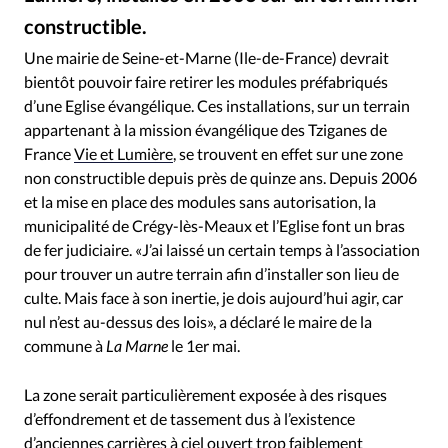
RUBRIQUES
constructible.
Toute l'actualité
Bible
Culture
Economie
Municipalité de Crégy-lès-Meaux - La mairie et l'église de la commune
©
Eglises
Histoire
Laicité
Liberté religieuse
Une mairie de Seine-et-Marne (Ile-de-France) devrait
bientôt pouvoir faire retirer les modules préfabriqués
Mission
Monde
People
Politique
Religions
d’une Eglise évangélique. Ces installations, sur un terrain
Société
appartenant à la mission évangélique des Tziganes de
France
Vie et Lumière
, se trouvent en effet sur une zone
non constructible depuis près de quinze ans. Depuis 2006
et la mise en place des modules sans autorisation, la
municipalité de Crégy-lès-Meaux et l’Eglise font un bras
de fer judiciaire. «J’ai laissé un certain temps à l’association
pour trouver un autre terrain afin d’installer son lieu de
culte. Mais face à son inertie, je dois aujourd’hui agir, car
nul n’est au-dessus des lois», a déclaré le maire de la
commune à
La Marne
le 1er mai.
La zone serait particulièrement exposée à des risques
d’effondrement et de tassement dus à l’existence
d’anciennes carrières à ciel ouvert trop faiblement