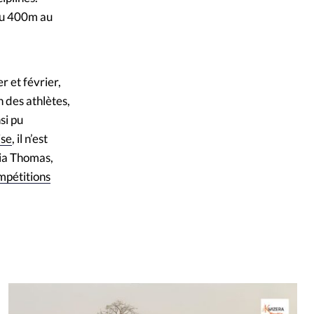
du 400m au
 et février,
 des athlètes,
si pu
ise
, il n’est
Lia Thomas,
mpétitions