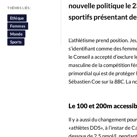
nouvelle politique le 
People
Politique
Religion
THÈMES LIÉS:
sportifs présentant d
Ethique
filip bossuyt/ Wikimedia Commons - Margaret Wambui
©
Femmes
Monde
L’athlétisme prend position. Je
Sports
s’identifiant comme des femmes
le Conseil a accepté d’exclure
masculine de la compétition fém
primordial qui est de protéger 
Sébastien Coe sur la
BBC
. La n
Le 100 et 200m accessi
Il y a aussi du changement pou
«athlètes DDS», à l’instar de C
dessous de 2,5 nmol/L pendant 