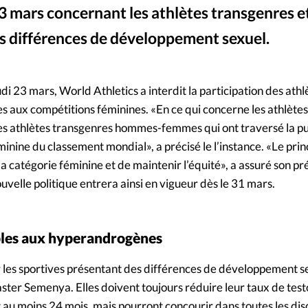
23 mars concernant les athlètes transgenres et
Mon co
s
Société
es différences de développement sexuel.
Changem
 et Caster Semenya sont deux athlètes hyperandrogènes, ici lors de la finale des championnats du monde d'athlétism
udi 23 mars, World Athletics a interdit la participation des ath
Nous co
 aux compétitions féminines. «En ce qui concerne les athlètes
 les athlètes transgenres hommes-femmes qui ont traversé la p
inine du classement mondial», a précisé le l’instance. «Le prin
la catégorie féminine et de maintenir l’équité», a assuré son pr
ouvelle politique entrera ainsi en vigueur dès le 31 mars.
bles aux hyperandrogènes
r les sportives présentant des différences de développement se
aster Semenya. Elles doivent toujours réduire leur taux de tes
au moins 24 mois, mais pourront concourir dans toutes les disc