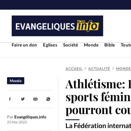
Faire un don
Eglises
Société
Monde
Bible
Toute
ACCUEIL
ACTUALITÉ
MONDE
RUBRIQUES
Athlétisme: 
Monde
Toute l'actualité
Bible
Cul
sports fémin
Partager:
Economie
Eglises
Histoir
pourront cou
Par
Evangéliques.info
Liberté religieuse
Mission
25 Mar 2023
La Fédération internat