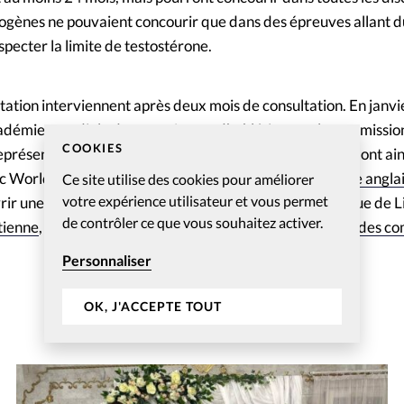
rogènes ne pouvaient concourir que dans des épreuves allant 
pecter la limite de testostérone.
ion interviennent après deux mois de consultation. En janvier
cadémie mondiale des entraîneurs d’athlétisme et la commission
COOKIES
eprésentatifs des transgenres et des droits de l’Homme ont ain
ec World Athletics. En revanche, contrairement à
la boxe angla
Ce site utilise des cookies pour améliorer
votre expérience utilisateur et vous permet
vrir une catégorie transgenre. Après la victoire polémique de 
de contrôler ce que vous souhaitez activer.
tienne
, la natation a aussi exclu les
athlètes transgenres des co
Personnaliser
OK, J'ACCEPTE TOUT