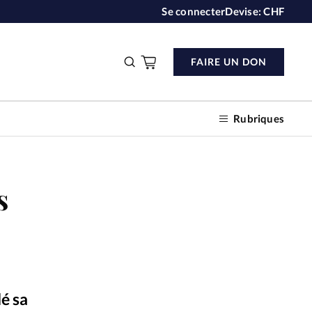
Se connecter
Devise:
CHF
FAIRE UN DON
Rubriques
s
n don
s
ction
lé sa