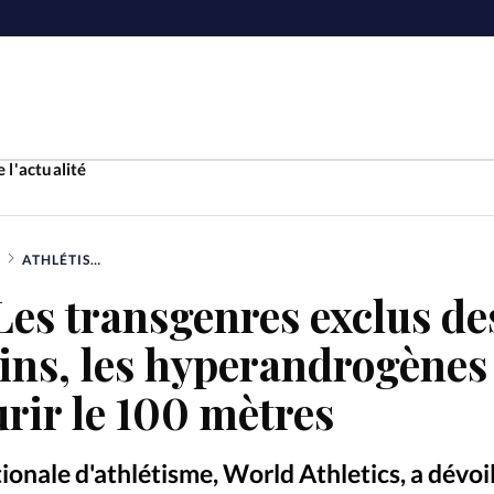
 l'actualité
ATHLÉTISME: LES TRANSGENRES EXCLUS DES SPORTS FÉMININS, LES HYPERANDROGÈNES POURRONT COURIR LE 100 MÈTRES
Accueil
Les transgenres exclus de
ture
Faire u
ins, les hyperandrogènes
e
Laicité
rir le 100 mètres
À propo
Monde
La réda
ionale d'athlétisme, World Athletics, a dévoi