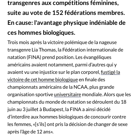
transgenres aux compétitions féminines,
RUBRIQUES
Toute l'actualité
Bible
Culture
Economie
suite au vote de 152 fédérations membres.
Eglises
Histoire
Laicité
Liberté religieuse
En cause: l'avantage physique indéniable de
Mission
Monde
People
Politique
Religions
ces hommes biologiques.
Le Globe / Twitter - Lia Thomson
©
Société
Trois mois après la victoire polémique de la nageuse
transgenre Lia Thomas, la Fédération internationale de
natation (FINA) prend position. Les évangéliques
américains avaient notamment, parmi d’autres qui y
avaient vu une injustice sur le plan corporel,
fustigé la
victoire de cet homme biologique
en finale des
championnats américains de la NCAA, plus grande
organisation sportive
universitaire
mondiale. Alors que les
championnats du monde de natation se déroulent du 18
juin au 3 juillet à Budapest, la FINA a ainsi décidé
d’interdire aux hommes biologiques de concourir contre
les femmes, «[s’ils] ont pris la décision de changer de sexe
après l’âge de 12 ans».