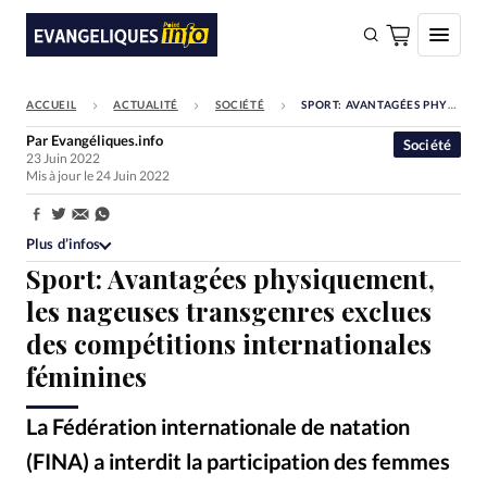
ACCUEIL
ACTUALITÉ
SOCIÉTÉ
SPORT: AVANTAGÉES PHYSIQUEMENT, LES NAGEUSES TRANSGENRES EXCLUES DES COMPÉTITIONS INTERNATIONALES FÉMININES
FAIRE UN DON
Par
Evangéliques.info
Société
23 Juin 2022
Faire un don
Mis à jour le 24 Juin 2022
Eglises
Partager:
Société
Plus d’infos
Sport: Avantagées physiquement,
Monde
les nageuses transgenres exclues
Bible
des compétitions internationales
Toute l'actualité
féminines
Se connecter
La Fédération internationale de natation
Devise:
CHF
(FINA) a interdit la participation des femmes