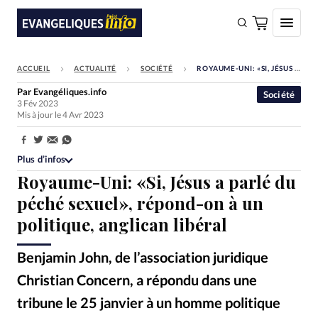
ACCUEIL
ACTUALITÉ
SOCIÉTÉ
ROYAUME-UNI: «SI, JÉSUS A PARLÉ DU PÉCHÉ SEXUEL», RÉPOND-ON À UN POLITIQUE, ANGLICAN LIBÉRAL
FAIRE UN DON
Par
Evangéliques.info
Société
3 Fév 2023
Faire un don
Mis à jour le 4 Avr 2023
Eglises
Partager:
Société
Plus d’infos
Royaume-Uni: «Si, Jésus a parlé du
Monde
péché sexuel», répond-on à un
Bible
politique, anglican libéral
Toute l'actualité
Benjamin John, de l’association juridique
Se connecter
Christian Concern, a répondu dans une
Devise:
CHF
tribune le 25 janvier à un homme politique