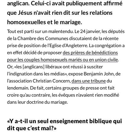
anglican. Celui-ci avait publiquement affirmé
RUBRIQUES
Toute l'actualité
Bible
Culture
Economie
que Jésus n'avait rien dit sur les relations
Eglises
Histoire
Laicité
Liberté religieuse
homosexuelles et le mariage.
Istock
©
Mission
Monde
People
Politique
Religions
Tout est parti sur un malentendu. Le 24 janvier, les députés
Société
de la Chambre des Communes discutaient de la récente
prise de position de l’Eglise d’Angleterre. La congrégation a
en effet décidé de proposer
des prières de bénédictions
pour les couples homosexuels mariés ou en union civile
.
Or, «les [anglicans] libéraux ont réussi à susciter
l’indignation dans les médias», expose Benjamin John, de
l’association Christian Concern,
dans une tribune
du
lendemain
.
De fait, certains groupes de presse ont fait
croire qu’au contraire, les évêques n’avaient rien modifié
dans leur doctrine du mariage.
«Y a-t-il un seul enseignement biblique qui
dit que c’est mal?»