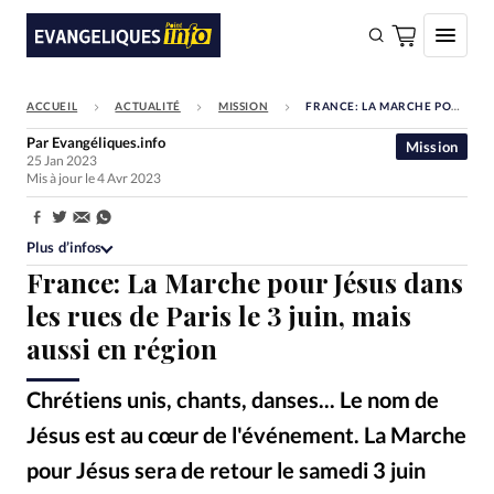
ACCUEIL
ACTUALITÉ
MISSION
FRANCE: LA MARCHE POUR JÉSUS DANS LES RUES DE PARIS LE 3 JUIN, MAIS AUSSI EN RÉGION
FAIRE UN DON
Par
Evangéliques.info
Mission
25 Jan 2023
Faire un don
Mis à jour le 4 Avr 2023
Eglises
Partager:
Société
Plus d’infos
France: La Marche pour Jésus dans
Monde
les rues de Paris le 3 juin, mais
Bible
aussi en région
Toute l'actualité
Chrétiens unis, chants, danses... Le nom de
Se connecter
Jésus est au cœur de l'événement. La Marche
Devise:
CHF
pour Jésus sera de retour le samedi 3 juin