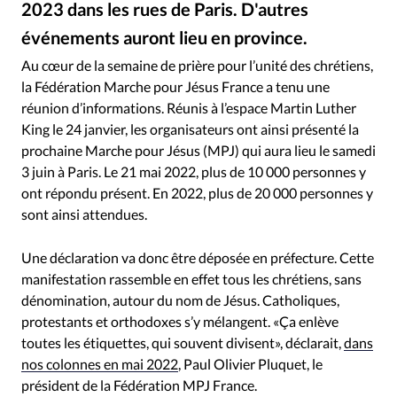
2023 dans les rues de Paris. D'autres
RUBRIQUES
Toute l'actualité
Bible
Culture
Economie
événements auront lieu en province.
Twitter (Montage Alliance Presse) - La Marche pour Jésus nationale a rassemblé 10 000 chrétiens en 2022
©
Eglises
Histoire
Laicité
Liberté religieuse
Au cœur de la semaine de prière pour l’unité des chrétiens,
Mission
Monde
People
Politique
Religions
la Fédération Marche pour Jésus France a tenu une
Société
réunion d’informations. Réunis à l’espace Martin Luther
King le 24 janvier, les organisateurs ont ainsi présenté la
prochaine Marche pour Jésus (MPJ) qui aura lieu le samedi
3 juin à Paris. Le 21 mai 2022, plus de 10 000 personnes y
ont répondu présent. En 2022, plus de 20 000 personnes y
sont ainsi attendues.
Une déclaration va donc être déposée en préfecture. Cette
manifestation rassemble en effet tous les chrétiens, sans
dénomination, autour du nom de Jésus. Catholiques,
protestants et orthodoxes s’y mélangent. «Ça enlève
toutes les étiquettes, qui souvent divisent», déclarait,
dans
nos colonnes en mai 2022
, Paul Olivier Pluquet, le
président de la Fédération MPJ France.