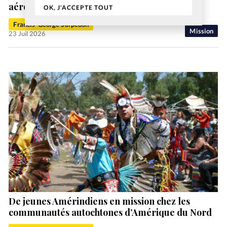
aéronautique chrétienne MAF Suisse
OK, J'ACCEPTE TOUT
Francis-George Sarpédon
Mission
23 Juil 2026
De jeunes Amérindiens en mission chez les
communautés autochtones d’Amérique du Nord