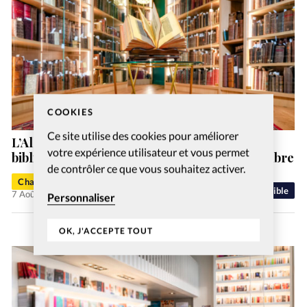
COOKIES
Ce site utilise des cookies pour améliorer
L’Alliance biblique française ouvre sa
votre expérience utilisateur et vous permet
bibliothèque historique au public le 19 septembre
de contrôler ce que vous souhaitez activer.
Charlotte Moulin
Bible
7 Août 2026
Personnaliser
OK, J'ACCEPTE TOUT