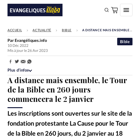
ACCUEIL
ACTUALITÉ
BIBLE
A DISTANCE MAIS ENSEMBLE, LE TOUR DE LA BIBLE EN 260 JOURS COMMENCERA LE 2 JANVIER
FAIRE UN DON
Par
Evangéliques.info
Bible
10 Déc 2022
Faire un don
Mis à jour le 26 Avr 2023
Eglises
Partager:
Société
Plus d’infos
A distance mais ensemble, le Tour
Monde
de la Bible en 260 jours
Bible
commencera le 2 janvier
Toute l'actualité
Les inscriptions sont ouvertes sur le site de la
Se connecter
fondation protestante La Cause pour le Tour
Devise:
CHF
de la Bible en 260 jours, du 2 janvier au 18