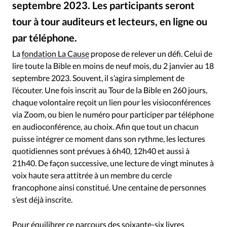
septembre 2023. Les participants seront
RUBRIQUES
Toute l'actualité
Bible
Culture
Economie
tour à tour auditeurs et lecteurs, en ligne ou
Eglises
Histoire
Laicité
Liberté religieuse
par téléphone.
La Cause
©
Mission
Monde
People
Politique
Religions
La
fondation La Cause
propose de relever un défi. Celui de
Société
lire toute la Bible en moins de neuf mois, du 2 janvier au 18
septembre 2023. Souvent, il s’agira simplement de
l’écouter. Une fois inscrit au Tour de la Bible en 260 jours,
chaque volontaire reçoit un lien pour les visioconférences
via Zoom, ou bien le numéro pour participer par téléphone
en audioconférence, au choix. Afin que tout un chacun
puisse intégrer ce moment dans son rythme, les lectures
quotidiennes sont prévues à 6h40, 12h40 et aussi à
21h40. De façon successive, une lecture de vingt minutes à
voix haute sera attitrée à un membre du cercle
francophone ainsi constitué. Une centaine de personnes
s’est déjà inscrite.
Pour équilibrer ce parcours des soixante-six livres