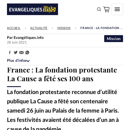
ACCUEIL
ACTUALITÉ
MISSION
FRANCE : LA FONDATION PROTESTANTE LA CAUSE A FÊTÉ SES 100 ANS
FAIRE UN DON
Par
Evangéliques.info
Mission
28 Juin 2021
Faire un don
Eglises
Partager:
Plus d’infos
Société
France : La fondation protestante
Monde
La Cause a fêté ses 100 ans
Bible
La fondation protestante reconnue d’utilité
Toute l'actualité
publique La Cause a fêté son centenaire
samedi 26 juin au Palais de la femme à Paris.
Se connecter
Les festivités avaient été décalées d’un an à
Devise:
CHF
cause de la pandémie.
DM/ Alliance Presse - Les 100 ans de La Cause le 26 juin au Palais de la femme à Paris
©