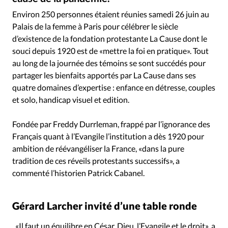
RUBRIQUES
Toute l'actualité
Bible
Culture
Economie
Environ 250 personnes étaient réunies samedi 26 juin au
Palais de la femme à Paris pour célébrer le siècle
Eglises
Histoire
Laicité
Liberté religieuse
d’existence de la fondation protestante La Cause dont le
Mission
Monde
People
Politique
Religions
souci depuis 1920 est de «mettre la foi en pratique». Tout
Société
au long de la journée des témoins se sont succédés pour
partager les bienfaits apportés par La Cause dans ses
quatre domaines d’expertise : enfance en détresse, couples
et solo, handicap visuel et edition.
Fondée par Freddy Durrleman, frappé par l’ignorance des
Français quant à l’Evangile l’institution a dès 1920 pour
ambition de réévangéliser la France, «dans la pure
tradition de ces réveils protestants successifs», a
commenté l’historien Patrick Cabanel.
Gérard Larcher invité d’une table ronde
«Il faut un équilibre en César, Dieu, l’Evangile et le droit», a