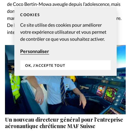
de Coco Bertin-Mowa aveugle depuis l’adolescence, mais
dont les «yeux du coeur se sont ouverts à Jésus»; tous
COOKIES
manifestaient leur joie d’être présents pour l’anniversaire.
Ce site utilise des cookies pour améliorer
De la musique et du théâtre entrecoupaient les
votre expérience utilisateur et vous permet
interventions.
de contrôler ce que vous souhaitez activer.
Personnaliser
OK, J'ACCEPTE TOUT
Un nouveau directeur général pour l’entreprise
aéronautique chrétienne MAF Suisse