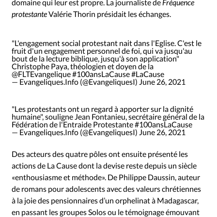
domaine qui leur est propre. La journaliste de
Fréquence
protestante
Valérie Thorin présidait les échanges.
"L'engagement social protestant nait dans l'Eglise. C'est le
fruit d'un engagement personnel de foi, qui va jusqu'au
bout de la lecture biblique, jusqu'à son application"
Christophe Paya, théologien et doyen de la
@FLTEvangelique
#100ansLaCause
#LaCause
— Evangeliques.Info (@EvangeliquesI)
June 26, 2021
"Les protestants ont un regard à apporter sur la dignité
humaine", souligne Jean Fontanieu, secrétaire général de la
Fédération de l'Entraide Protestante
#100ansLaCause
— Evangeliques.Info (@EvangeliquesI)
June 26, 2021
Des acteurs des quatre pôles ont ensuite présenté les
actions de La Cause dont la devise reste depuis un siècle
«enthousiasme et méthode». De Philippe Daussin, auteur
de romans pour adolescents avec des valeurs chrétiennes
à la joie des pensionnaires d’un orphelinat à Madagascar,
en passant les groupes Solos ou le témoignage émouvant