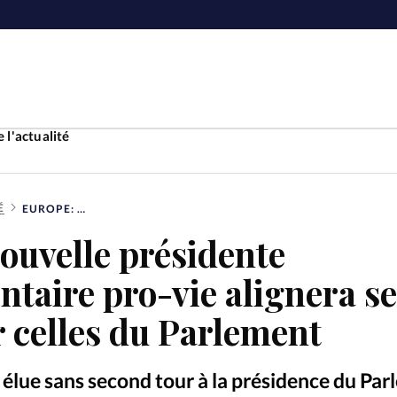
 l'actualité
É
EUROPE: LA NOUVELLE PRÉSIDENTE EUROPARLEMENTAIRE PRO-VIE ALIGNERA SES POSITIONS SUR CELLES DU PARLEMENT
Accueil
ouvelle présidente
ture
Faire u
taire pro-vie alignera se
e
Laicité
r celles du Parlement
À propo
Monde
La réda
 élue sans second tour à la présidence du Pa