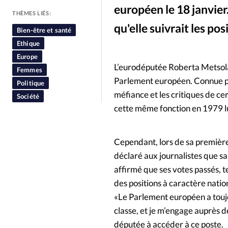
européen le 18 janvie
People
Politique
Religion
THÈMES LIÉS:
qu'elle suivrait les pos
Bien-être et santé
Ethique
Europe
L’eurodéputée Roberta Metsola,
Femmes
Parlement européen. Connue pou
Politique
méfiance et les critiques de cer
Société
cette même fonction en 1979 l
Cependant, lors de sa première
déclaré aux journalistes que sa
affirmé que ses votes passés, te
des positions à caractère natio
«Le Parlement européen a toujou
classe, et je m’engage auprès de
députée à accéder à ce poste.