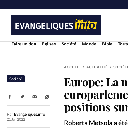
Faire un don
Eglises
Société
Monde
Bible
Toute
ACCUEIL
ACTUALITÉ
SOCIÉT
RUBRIQUES
Europe: La n
Société
Toute l'actualité
Bible
Cul
europarlemen
Partager:
Economie
Eglises
Histoir
positions su
Par
Evangéliques.info
Liberté religieuse
Mission
21 Jan 2022
Roberta Metsola a été