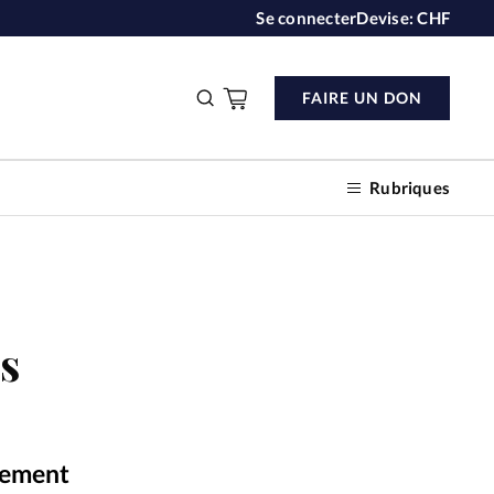
Se connecter
Devise:
CHF
FAIRE UN DON
Rubriques
n don
s
s
ction
rlement