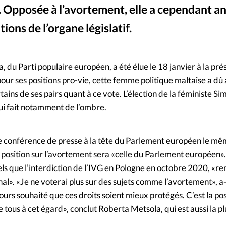
r. Opposée à l’avortement, elle a cependant 
Mon co
s
Société
itions de l’organe législatif.
Changem
Parlement européen -
©
 du Parti populaire européen, a été élue le 18 janvier à la pr
Nous co
r ses positions pro-vie, cette femme politique maltaise a dû 
tains de ses pairs quant à ce vote. L’élection de la féministe Si
ui fait notamment de l’ombre.
 conférence de presse à la tête du Parlement européen le même
 position sur l’avortement sera «celle du Parlement européen». 
ls que l’interdiction de l’IVG
en Pologne
en octobre 2020, «re
nal». «Je ne voterai plus sur des sujets comme l’avortement», a-
rs souhaité que ces droits soient mieux protégés. C’est la pos
 tous à cet égard», conclut Roberta Metsola, qui est aussi la pl