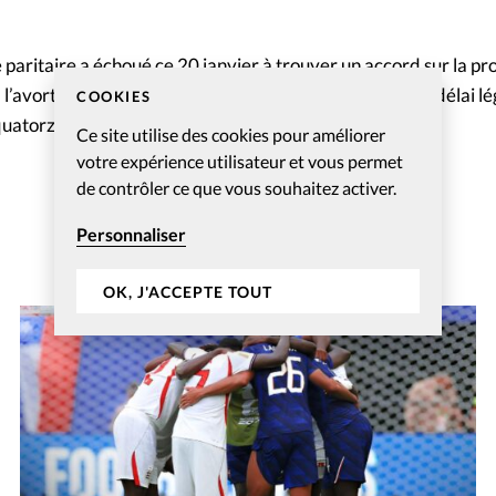
paritaire a échoué ce 20 janvier à trouver un accord sur la pr
t à l’avortement». Ce texte tend notamment à allonger le délai l
COOKIES
quatorze semaines de grossesse, trois mois.
Ce site utilise des cookies pour améliorer
votre expérience utilisateur et vous permet
de contrôler ce que vous souhaitez activer.
Personnaliser
OK, J'ACCEPTE TOUT