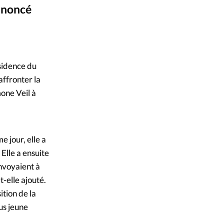
annoncé
mpte
ent d'adresse
 Roberta Metsola
ésidence du
ntacter
affronter la
mone Veil à
 jour, elle a
Elle a ensuite
nvoyaient à
t-elle ajouté.
ition de la
us jeune