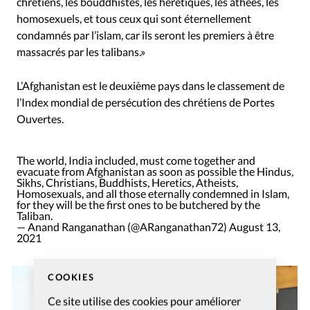
chrétiens, les bouddhistes, les hérétiques, les athées, les
homosexuels, et tous ceux qui sont éternellement
condamnés par l’islam, car ils seront les premiers à être
massacrés par les talibans.»
L’Afghanistan est le deuxième pays dans le classement de
l’Index mondial de persécution des chrétiens de Portes
Ouvertes.
The world, India included, must come together and
evacuate from Afghanistan as soon as possible the Hindus,
Sikhs, Christians, Buddhists, Heretics, Atheists,
Homosexuals, and all those eternally condemned in Islam,
for they will be the first ones to be butchered by the
Taliban.
— Anand Ranganathan (@ARanganathan72)
August 13,
2021
COOKIES
Ce site utilise des cookies pour améliorer