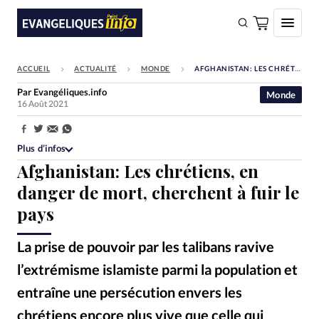
ACCUEIL
ACTUALITÉ
MONDE
AFGHANISTAN: LES CHRÉTIENS, EN DANGER DE MORT, CHERCHENT À FUIR LE PAYS
FAIRE UN DON
Par
Evangéliques.info
Monde
16 Août 2021
Faire un don
Eglises
Partager:
Plus d’infos
Société
Afghanistan: Les chrétiens, en
Monde
danger de mort, cherchent à fuir le
pays
Bible
Toute l'actualité
La prise de pouvoir par les talibans ravive
l’extrémisme islamiste parmi la population et
Se connecter
entraîne une persécution envers les
Devise:
CHF
chrétiens encore plus vive que celle qui