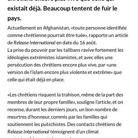
RUBRIQUES
existait déjà. Beaucoup tentent de fuir le
Toute l'actualité
Bible
Culture
Economie
pays.
Eglises
Histoire
Laicité
Liberté religieuse
Financial Times/Creative Commons
©
Mission
Monde
People
Politique
Religions
Actuellement en Afghanistan, «toute personne identifiée
comme chrétienne pourrait être tuée», rapporte un article
Société
de
Release International
en date du 16 août.
La prise du pouvoir par les talibans ravive fortement les
idéologies extrémistes islamistes, et avec elles une
persécution des chrétiens encore plus vive, par «une
version de l’islam encore plus violente et extrême» que
celle qui était déjà en place.
«Les chrétiens risquent la trahison, même de la part des
membres de leur propre famille», souligne l’article, et on
recense, durant les derniers jours, un bon nombre de
meurtres d’honneur, commis par les familles qui
soutiennent les putschistes. Des contacts chrétiens de
Release International
témoignent d’un climat