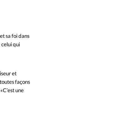
mpte
Parlement.ch
©
ent d'adresse
et sa foi dans
ntacter
 celui qui
iseur et
 toutes façons
. «C’est une