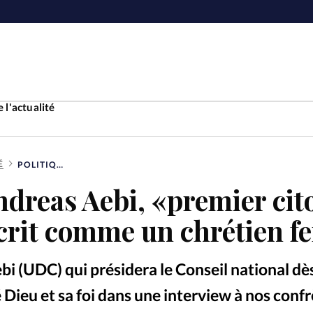
 l'actualité
É
POLITIQUE : ANDREAS AEBI, «PREMIER CITOYEN» SUISSE, SE DÉCRIT COMME UN CHRÉTIEN FERVENT
Accueil
Andreas Aebi, «premier ci
ture
Faire u
écrit comme un chrétien f
e
Laicité
À propo
i (UDC) qui présidera le Conseil national dès
Monde
La réda
 Dieu et sa foi dans une interview à nos conf