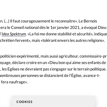
Mon co
s
Société
Changem
 (…) Il faut courageusement le reconnaitre». Le Bernois
ra le Conseil national dès le 1er janvier 2021, a évoqué Dieu 
Nous co
’
Idea Spektrum
. «La foi me donne stabilité et sécurité», indique
hrétien fervent», mais «tolérant envers les autres religions».
politicien expérimenté, mais aussi agriculteur, commissaire-pr
oyage, déclare croire en un «Dieu bon qui aime ses enfants de
i, les Eglises ne devraient pas s’engager sur le terrain politique
nombreuses personnes se distancient de l’Église, avance-t-
lle fera naufrage».
COOKIES