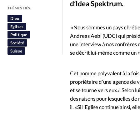
d’Idea Spektrum.
People
Politique
Religion
THÈMES LIÉS:
Dieu
Eglises
«Nous sommes un pays chrétien.
Politique
Andreas Aebi (UDC) qui préside
Société
une interview à nos confrères d
Suisse
se décrit lui-même comme un «c
Cet homme polyvalent à la fois 
propriétaire d’une agence de v
et se tourne vers eux». Selon lu
des raisons pour lesquelles de 
il. «Si l’Eglise continue ainsi, e