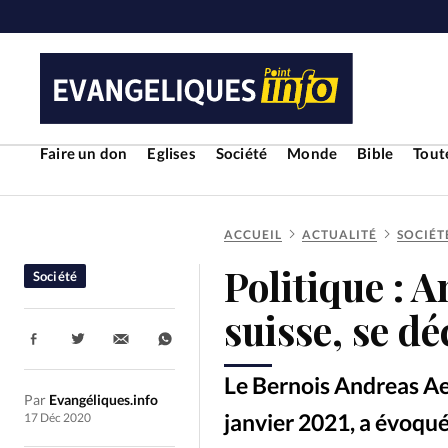
Faire un don
Eglises
Société
Monde
Bible
Toute
ACCUEIL
ACTUALITÉ
SOCIÉT
RUBRIQUES
Politique : 
Société
Toute l'actualité
Bible
Cul
suisse, se d
Partager:
Economie
Eglises
Histoir
Le Bernois Andreas Aeb
Par
Evangéliques.info
Liberté religieuse
Mission
janvier 2021, a évoqué
17 Déc 2020