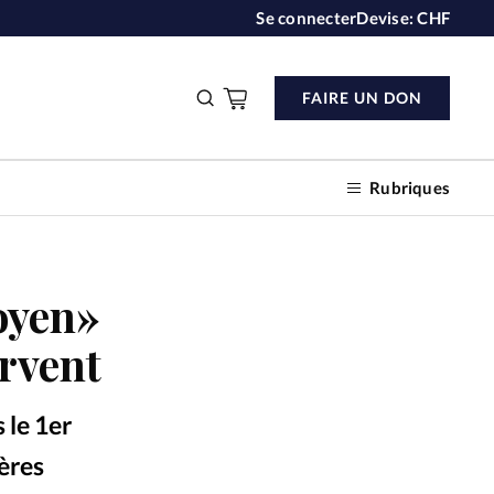
Se connecter
Devise:
CHF
FAIRE UN DON
Rubriques
toyen»
n don
ervent
s
 le 1er
ction
rères