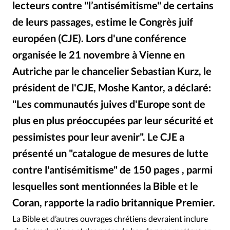
lecteurs contre "l’antisémitisme" de certains
RUBRIQUES
Toute l'actualité
Bible
Culture
Economie
de leurs passages, estime le Congrès juif
Eglises
Histoire
Laicité
Liberté religieuse
européen (CJE). Lors d'une conférence
Mission
Monde
People
Politique
Religions
organisée le 21 novembre à Vienne en
Société
Autriche par le chancelier Sebastian Kurz, le
président de l'CJE, Moshe Kantor, a déclaré:
"Les communautés juives d'Europe sont de
plus en plus préoccupées par leur sécurité et
pessimistes pour leur avenir". Le CJE a
présenté un "catalogue de mesures de lutte
contre l'antisémitisme" de 150 pages , parmi
lesquelles sont mentionnées la Bible et le
Coran, rapporte la radio britannique Premier.
James Nichols DR
©
La Bible et d’autres ouvrages chrétiens devraient inclure