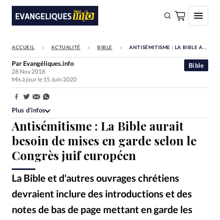
ACCUEIL
ACTUALITÉ
BIBLE
ANTISÉMITISME : LA BIBLE AURAIT BESOIN DE MISES EN GARDE SELON LE CONGRÈS JUIF EUROPÉEN
FAIRE UN DON
Par
Evangéliques.info
Bible
28 Nov 2018
Faire un don
Mis à jour le 15 Juin 2020
Eglises
Partager:
Société
Plus d’infos
Antisémitisme : La Bible aurait
Monde
besoin de mises en garde selon le
Bible
Congrès juif européen
Toute l'actualité
La Bible et d'autres ouvrages chrétiens
Se connecter
devraient inclure des introductions et des
Devise:
CHF
notes de bas de page mettant en garde les