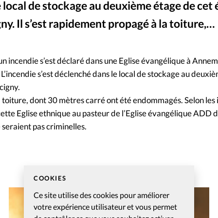
e local de stockage au deuxième étage de cet 
Mon co
s
Société
gny. Il s’est rapidement propagé à la toiture,…
Changem
un incendie s’est déclaré dans une Eglise évangélique à Anne
Nous co
 L’incendie s’est déclenché dans le local de stockage au deuxi
ucigny.
la toiture, dont 30 mètres carré ont été endommagés. Selon les
tte Eglise ethnique au pasteur de l’Eglise évangélique ADD 
e seraient pas criminelles.
COOKIES
Ce site utilise des cookies pour améliorer
votre expérience utilisateur et vous permet