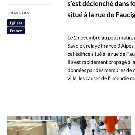
s’est déclenché dans l
People
Politique
Religion
situé à la rue de Fauci
THÈMES LIÉS:
Eglises
France
Le 2 novembre au petit matin, 
Savoie), relaye France 3 Alpes.
cet édifice situé à la rue de Fa
Il s’est rapidement propagé à 
données par des membres de ce
ville, les causes de l’incendie n