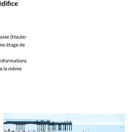
édifice
mpte
WIKIpédia
©
ent d'adresse
masse (Haute-
ntacter
ème étage de
 informations
de la même