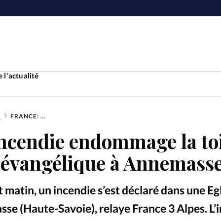
 l'actualité
S
FRANCE: UN INCENDIE ENDOMMAGE LA TOITURE D’UNE EGLISE ÉVANGÉLIQUE À ANNEMASSE
Accueil
incendie endommage la to
ture
Faire u
e évangélique à Annemass
e
Laicité
À propo
 matin, un incendie s’est déclaré dans une Eg
Monde
La réda
se (Haute-Savoie), relaye France 3 Alpes. L’