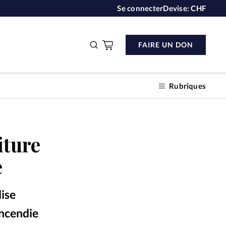
Se connecter
Devise:
CHF
FAIRE UN DON
Rubriques
iture
n don
e
s
lise
ction
incendie