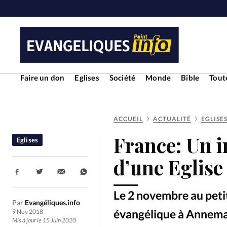
Faire un don
Eglises
Société
Monde
Bible
Toute
ACCUEIL
ACTUALITÉ
EGLISE
RUBRIQUES
France: Un 
Eglises
Toute l'actualité
Bible
Cul
d’une Eglis
Partager:
Economie
Eglises
Histoir
Le 2 novembre au petit
Par
Evangéliques.info
Liberté religieuse
Mission
évangélique à Annemas
9 Nov 2018
Mis à jour le 15 Juin 2020