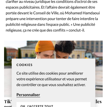
clarifier au niveau juridique les conditions d’octroi de ses
espaces publicitaires. Et l’affaire devrait également être
portée devant le Conseil de Ville, où Mohamed Hamdaoui
prépare une intervention pour tenter de faire interdire la
publicité religieuse dans l’espace public. « Une publicité
religieuse, ça ne crée que des conflits » conclut-il.
COOKIES
Ce site utilise des cookies pour améliorer
votre expérience utilisateur et vous permet
de contrôler ce que vous souhaitez activer.
Personnaliser
TikTok, YouTube et Instagram sont les nouvelles
portes d’entrée de la foi chrétienne
OK, J'ACCEPTE TOUT