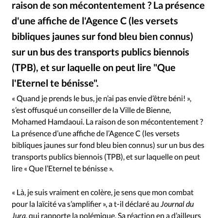
raison de son mécontentement ? La présence
RUBRIQUES
Toute l'actualité
Bible
Culture
Economie
d'une affiche de l'Agence C (les versets
Eglises
Histoire
Laicité
Liberté religieuse
bibliques jaunes sur fond bleu bien connus)
Mission
Monde
People
Politique
Religions
sur un bus des transports publics biennois
Société
(TPB), et sur laquelle on peut lire "Que
l'Eternel te bénisse".
Ville de Bienne
©
« Quand je prends le bus, je n’ai pas envie d’être béni! »,
s’est offusqué un conseiller de la Ville de Bienne,
Mohamed Hamdaoui. La raison de son mécontentement ?
La présence d’une affiche de l’Agence C (les versets
bibliques jaunes sur fond bleu bien connus) sur un bus des
transports publics biennois (TPB), et sur laquelle on peut
lire « Que l’Eternel te bénisse ».
« Là, je suis vraiment en colère, je sens que mon combat
pour la laïcité va s’amplifier », a t-il déclaré au
Journal du
Jura
, qui rapporte la polémique. Sa réaction en a d’ailleurs