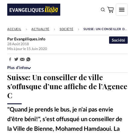
ACCUEIL
ACTUALITÉ
SOCIÉTÉ
SUISSE: UN CONSEILLER DE VILLE S’OFFUSQUE D’UNE AFFICHE DE L’AGENCE C
FAIRE UN DON
Par
Evangéliques.info
Société
28 Août 2018
Faire un don
Mis à jour le 15 Juin 2020
Eglises
Partager:
Société
Plus d’infos
Suisse: Un conseiller de ville
Monde
s’offusque d’une affiche de l’Agence
Bible
C
Toute l'actualité
"Quand je prends le bus, je n'ai pas envie
Se connecter
d'être béni!", s'est offusqué un conseiller de
Devise:
CHF
la Ville de Bienne, Mohamed Hamdaoui. La