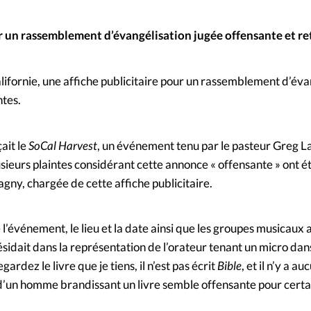
Mon co
s
Société
r un rassemblement d’évangélisation jugée offensante et re
Changem
ifornie, une affiche publicitaire pour un rassemblement d’éva
Nous co
ntes.
ait le
SoCal Harvest
, un événement tenu par le pasteur Greg L
lusieurs plaintes considérant cette annonce « offensante » ont é
gny, chargée de cette affiche publicitaire.
 l’événement, le lieu et la date ainsi que les groupes musicaux 
sidait dans la représentation de l’orateur tenant un micro dan
egardez le livre que je tiens, il n’est pas écrit
Bible
, et il n’y a 
 d’un homme brandissant un livre semble offensante pour certai