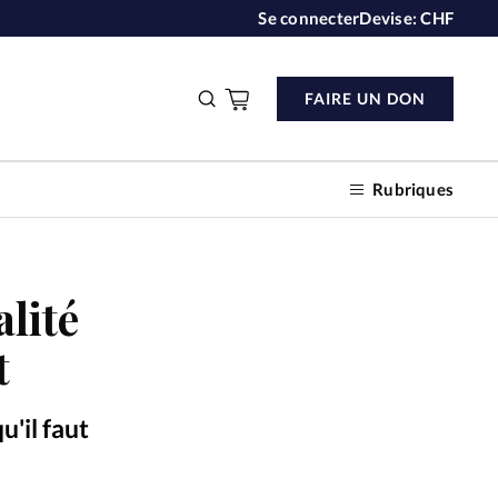
Se connecter
Devise:
CHF
FAIRE UN DON
Rubriques
alité
n don
t
s
'il faut
ction
e, Washington DC