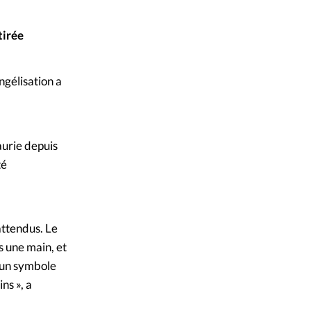
mpte
tirée
ent d'adresse
ngélisation a
ntacter
aurie depuis
té
attendus. Le
s une main, et
aucun symbole
ns », a