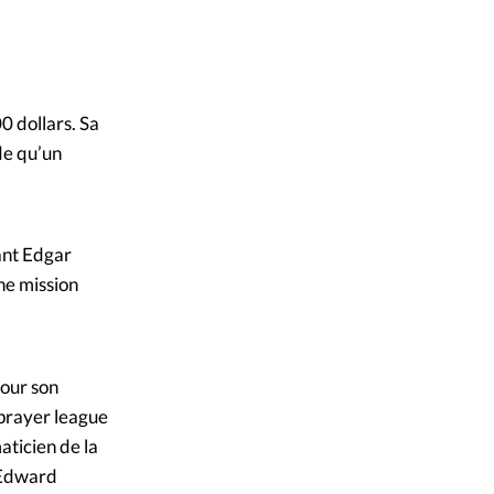
0 dollars. Sa
nde qu’un
ant Edgar
ne mission
pour son
 prayer league
aticien de la
, Edward