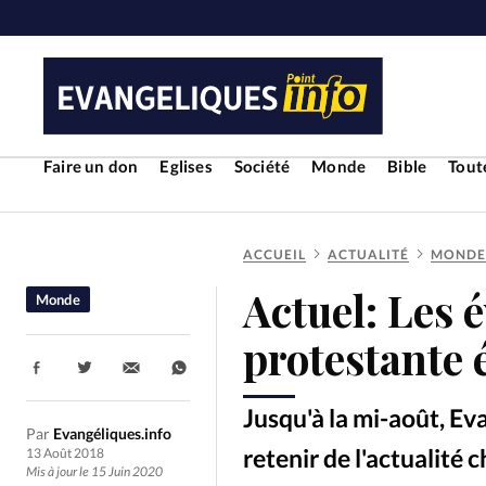
Faire un don
Eglises
Société
Monde
Bible
Toute
ACCUEIL
ACTUALITÉ
MONDE
RUBRIQUES
Actuel: Les 
Monde
Toute l'actualité
Bible
Cul
protestante
Partager:
Economie
Eglises
Histoir
Jusqu'à la mi-août, Ev
Par
Evangéliques.info
Liberté religieuse
Mission
retenir de l'actualité
13 Août 2018
Mis à jour le 15 Juin 2020