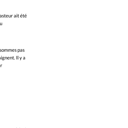
asteur ait été
au
e sommes pas
gnent. Il y a
er