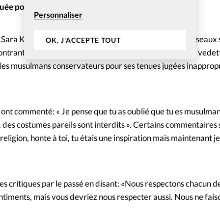
uée pour ses photos en bikini
Personnaliser
Sara Khan a été victime de plusieurs critiques sur les réseaux
OK, J'ACCEPTE TOUT
ontrant en bikini. Ce ne serait pas la première fois que la vedet
des musulmans conservateurs pour ses tenues jugées inappropr
 ont commenté: « Je pense que tu as oublié que tu es musulma
m, des costumes pareils sont interdits ». Certains commentaires 
religion, honte à toi, tu étais une inspiration mais maintenant je
ces critiques par le passé en disant: «Nous respectons chacun 
ntiments, mais vous devriez nous respecter aussi. Nous ne fais