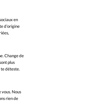
 sociaux en
te d’origine
iées,
ne. Change de
sont plus
 te déteste.
de vous. Nous
ons rien de