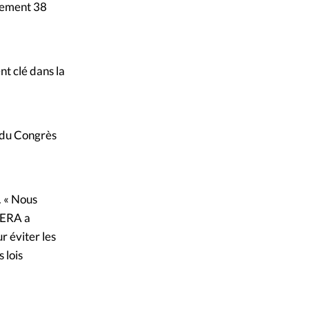
alement 38
nt clé dans la
r du Congrès
. « Nous
CIERA a
r éviter les
 lois