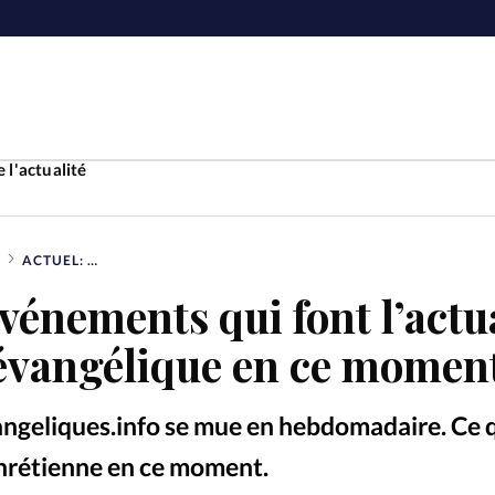
 l'actualité
ACTUEL: LES ÉVÉNEMENTS QUI FONT L’ACTUALITÉ PROTESTANTE ÉVANGÉLIQUE EN CE MOMENT
Accueil
événements qui font l’actu
ture
Faire u
 évangélique en ce momen
e
Laicité
À propo
angeliques.info se mue en hebdomadaire. Ce qu
Monde
La réda
 chrétienne en ce moment.
Museum of the Bibl
©