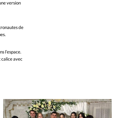
une version
stronautes de
ues.
ns l’espace.
 calice avec