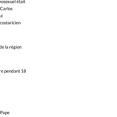
mosexuel était
 Carlos
ui
 costaricien
de la région
core pendant 18
u Pape