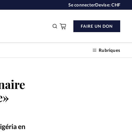
Se connecter
Devise:
CHF
FAIRE UN DON
Rubriques
naire
n don
e»
s
ction
igéria en