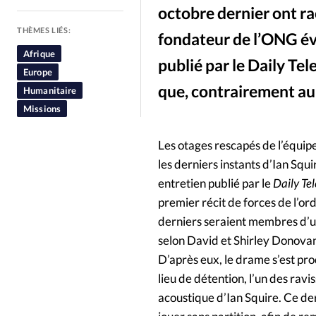
octobre dernier ont rac
People
Politique
Religion
THÈMES LIÉS:
fondateur de l’ONG év
Afrique
publié par le Daily Te
Europe
que, contrairement au
Humanitaire
Missions
Les otages rescapés de l’équip
les derniers instants d’Ian Squ
entretien publié par le
Daily Te
premier récit de forces de l’or
derniers seraient membres d’un
selon David et Shirley Donovan
D’après eux, le drame s’est pro
lieu de détention, l’un des ravi
acoustique d’Ian Squire. Ce der