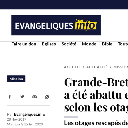
Faire un don
Eglises
Société
Monde
Bible
Toute
ACCUEIL
ACTUALITÉ
MISSIO
RUBRIQUES
Grande-Bret
Mission
Toute l'actualité
Bible
Cul
a été abattu
Partager:
Economie
Eglises
Histoir
selon les ot
Par
Evangéliques.info
Liberté religieuse
Mission
28 Nov 2017
Les otages rescapés de
Mis à jour le 15 Juin 2020