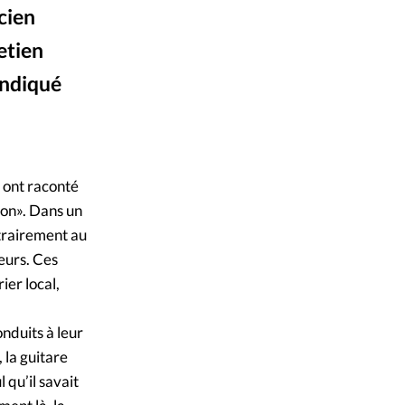
icien
mpte
etien
ent d'adresse
indiqué
ntacter
DR
©
 ont raconté
ion». Dans un
trairement au
seurs. Ces
ier local,
onduits à leur
 la guitare
 qu’il savait