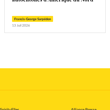
Francis-George Sarpédon
13 Juil 2026
SpirituElles
Alliance Presse