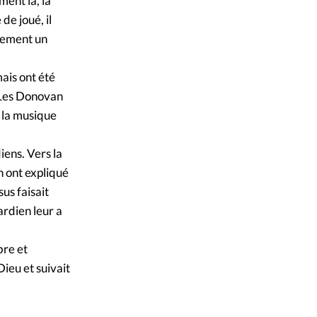
ment là, la
de joué, il
irement un
mais ont été
. Les Donovan
e la musique
iens. Vers la
 ont expliqué
us faisait
ardien leur a
bre et
Dieu et suivait