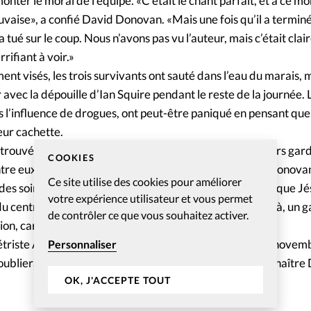
monter le moral de l’équipe. «C’était le chant parfait, et à ce mo
vaise», a confié David Donovan. «Mais une fois qu’il a terminé 
’a tué sur le coup. Nous n’avons pas vu l’auteur, mais c’était cla
rifiant à voir.»
ent visés, les trois survivants ont sauté dans l’eau du marais, 
r avec la dépouille d’Ian Squire pendant le reste de la journée
us l’influence de drogues, ont peut-être paniqué en pensant qu
leur cachette.
 trouvé une Bible et partagé certaines histoires avec leurs gard
COOKIES
entre eux ont même demander des cours bibliques. Les Donovan
Ce site utilise des cookies pour améliorer
des soins médicaux au Nigéria, et raconté la différence que Jés
votre expérience utilisateur et vous permet
du centre d’optique formé par Ian Squire. A ce moment là, un g
de contrôler ce que vous souhaitez activer.
n, car ils « parlaient à son âme. »
étriste Alanna Carson ont finalement été libérés début novem
Personnaliser
n’oublieraient pas Ian Squire, qui «avait soif de mieux connaître 
OK, J'ACCEPTE TOUT