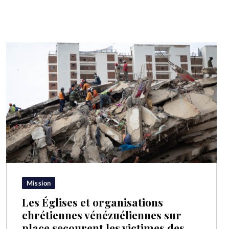
Mission
Les Églises et organisations
chrétiennes vénézuéliennes sur
place secourent les victimes des