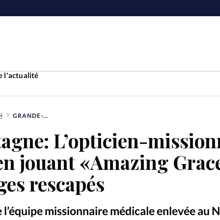
 l'actualité
N
GRANDE-BRETAGNE: L’OPTICIEN-MISSIONNAIRE A ÉTÉ ABATTU EN JOUANT «AMAZING GRACE» SELON LES OTAGES RESCAPÉS
Accueil
agne: L’opticien-mission
ture
Faire u
 en jouant «Amazing Grac
e
Laicité
ages rescapés
À propo
Monde
La réda
 l’équipe missionnaire médicale enlevée au N