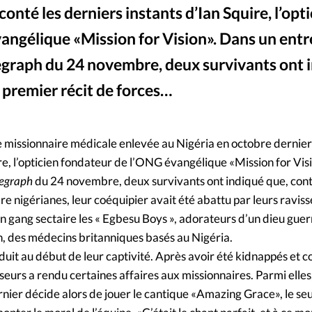
onté les derniers instants d’Ian Squire, l’opt
Mon co
s
Société
angélique «Mission for Vision». Dans un entr
Changem
legraph du 24 novembre, deux survivants ont 
 premier récit de forces…
Nous co
e missionnaire médicale enlevée au Nigéria en octobre dernier
ire, l’opticien fondateur de l’ONG évangélique «Mission for Vis
legraph
du 24 novembre, deux survivants ont indiqué que, con
dre nigérianes, leur coéquipier avait été abattu par leurs ravis
 gang sectaire les « Egbesu Boys », adorateurs d’un dieu guerr
, des médecins britanniques basés au Nigéria.
duit au début de leur captivité. Après avoir été kidnappés et c
sseurs a rendu certaines affaires aux missionnaires. Parmi elles,
nier décide alors de jouer le cantique «Amazing Grace», le seul