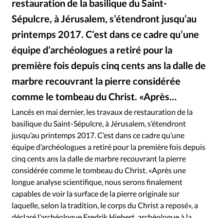
restauration de la basilique du Saint-
RUBRIQUES
Toute l'actualité
Bible
Culture
Economie
Sépulcre, à Jérusalem, s’étendront jusqu’au
Eglises
Histoire
Laicité
Liberté religieuse
printemps 2017. C’est dans ce cadre qu’une
Mission
Monde
People
Politique
Religions
équipe d’archéologues a retiré pour la
Société
première fois depuis cinq cents ans la dalle de
marbre recouvrant la pierre considérée
comme le tombeau du Christ. «Après…
Lancés en mai dernier, les travaux de restauration de la
basilique du Saint-Sépulcre, à Jérusalem, s’étendront
jusqu’au printemps 2017. C’est dans ce cadre qu’une
équipe d’archéologues a retiré pour la première fois depuis
cinq cents ans la dalle de marbre recouvrant la pierre
considérée comme le tombeau du Christ. «Après une
longue analyse scientifique, nous serons finalement
capables de voir la surface de la pierre originale sur
laquelle, selon la tradition, le corps du Christ a reposé», a
déclaré l’archéologue Fredrik Hiebert, archéologue à la