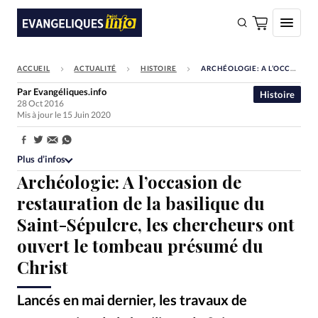
ACCUEIL
ACTUALITÉ
HISTOIRE
ARCHÉOLOGIE: A L’OCCASION DE RESTAURATION DE LA BASILIQUE DU SAINT-SÉPULCRE, LES CHERCHEURS ONT OUVERT LE TOMBEAU PRÉSUMÉ DU CHRIST
FAIRE UN DON
Par
Evangéliques.info
Histoire
28 Oct 2016
Faire un don
Mis à jour le 15 Juin 2020
Eglises
Partager:
Société
Plus d’infos
Archéologie: A l’occasion de
Monde
restauration de la basilique du
Bible
Saint-Sépulcre, les chercheurs ont
Toute l'actualité
ouvert le tombeau présumé du
Christ
Se connecter
Devise:
CHF
Lancés en mai dernier, les travaux de