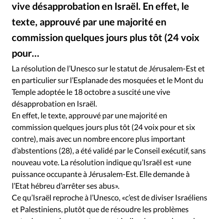
RUBRIQUES
vive désapprobation en Israël. En effet, le
Toute l'actualité
Bible
Culture
Economie
texte, approuvé par une majorité en
Eglises
Histoire
Laicité
Liberté religieuse
commission quelques jours plus tôt (24 voix
Mission
Monde
People
Politique
Religions
pour…
Société
La résolution de l’Unesco sur le statut de Jérusalem-Est et
en particulier sur l’Esplanade des mosquées et le Mont du
Temple adoptée le 18 octobre a suscité une vive
désapprobation en Israël.
En effet, le texte, approuvé par une majorité en
commission quelques jours plus tôt (24 voix pour et six
contre), mais avec un nombre encore plus important
d’abstentions (28), a été validé par le Conseil exécutif, sans
nouveau vote. La résolution indique qu’Israël est «une
puissance occupante à Jérusalem-Est. Elle demande à
l’Etat hébreu d’arrêter ses abus».
Ce qu’Israël reproche à l’Unesco, «c’est de diviser Israéliens
et Palestiniens, plutôt que de résoudre les problèmes