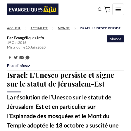
ACCUEIL
ACTUALITÉ
MONDE
ISRAEL: L’UNESCO PERSISTE ET SIGNE SUR LE STATUT DE JÉRUSALEM-EST
FAIRE UN DON
Par
Evangéliques.info
Monde
19 Oct 2016
Faire un don
Mis à jour le 15 Juin 2020
Eglises
Partager:
Société
Plus d’infos
Israel: L’Unesco persiste et signe
Monde
sur le statut de Jérusalem-Est
Bible
La résolution de l’Unesco sur le statut de
Toute l'actualité
Jérusalem-Est et en particulier sur
Se connecter
l’Esplanade des mosquées et le Mont du
Devise:
CHF
Temple adoptée le 18 octobre a suscité une