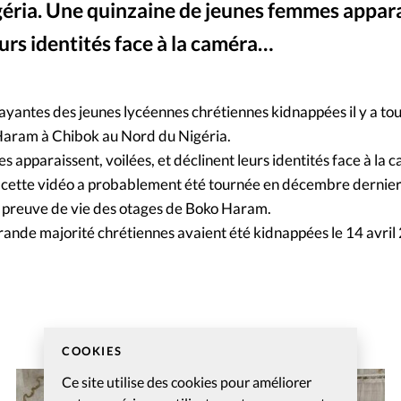
éria. Une quinzaine de jeunes femmes appara
Mon co
s
Société
eurs identités face à la caméra…
Changem
antes des jeunes lycéennes chrétiennes kidnappées il y a tou
Nous co
 Haram à Chibok au Nord du Nigéria.
 apparaissent, voilées, et déclinent leurs identités face à la
, cette vidéo a probablement été tournée en décembre dernier
 preuve de vie des otages de Boko Haram.
rande majorité chrétiennes avaient été kidnappées le 14 avril
COOKIES
Ce site utilise des cookies pour améliorer