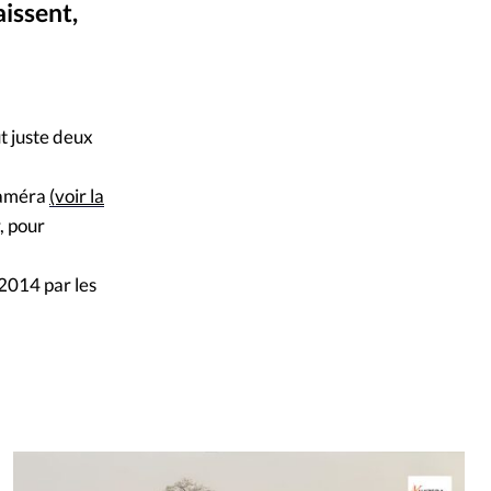
issent,
mpte
CNN
©
ent d'adresse
t juste deux
ntacter
 caméra
(voir la
, pour
 2014 par les