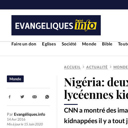
Faire un don
Eglises
Société
Monde
Bible
Toute
ACCUEIL
ACTUALITÉ
MONDE
RUBRIQUES
Nigéria: deu
Monde
Toute l'actualité
Bible
Cul
lycéennes k
Partager:
Economie
Eglises
Histoir
CNN a montré des imag
Par
Evangéliques.info
Liberté religieuse
Mission
kidnappées il y a tout
14 Avr 2016
Mis à jour le 15 Juin 2020