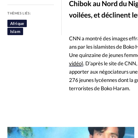
Chibok au Nord du Nig
People
Politique
Religion
voilées, et déclinent l
THÈMES LIÉS:
Afrique
Islam
CNN a montré des images effray
ans par les islamistes de Boko
Une quinzaine de jeunes femmes
vidéo)
. D’après le site de CNN
apporter aux négociateurs une
276 jeunes lycéennes dont la g
terroristes de Boko Haram.