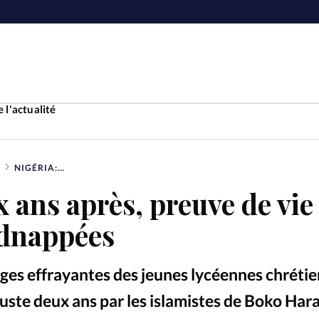
 l'actualité
NIGÉRIA: DEUX ANS APRÈS, PREUVE DE VIE DES LYCÉENNES KIDNAPPÉES
Accueil
x ans après, preuve de vie
ture
Faire u
idnappées
e
Laicité
À propo
es effrayantes des jeunes lycéennes chréti
Monde
La réda
 juste deux ans par les islamistes de Boko Har