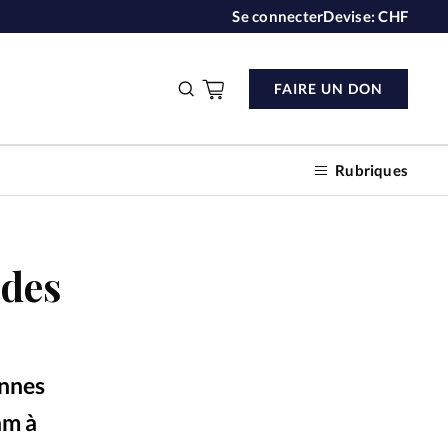
Se connecter
Devise:
CHF
FAIRE UN DON
Rubriques
 des
n don
s
ennes
ction
am à