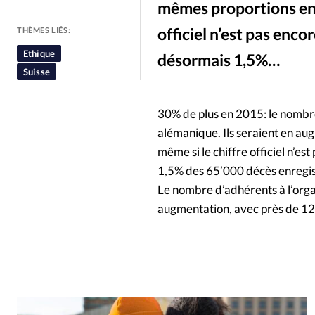
mêmes proportions en 
People
Politique
Religion
officiel n’est pas enco
THÈMES LIÉS:
Ethique
désormais 1,5%…
Suisse
30% de plus en 2015: le nombre 
alémanique. Ils seraient en a
même si le chiffre officiel n’e
1,5% des 65’000 décès enregist
Le nombre d’adhérents à l’organi
augmentation, avec près de 12