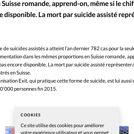
Suisse romande, apprend-on, même si le chif
Mon co
s
Société
re disponible. La mort par suicide assisté repr
Changem
Nous co
de suicides assistés a atteint l’an dernier 782 cas pour la seul
ugmentation dans les mêmes proportions en Suisse romande, ap
st pas encore disponible. La mort par suicide assisté représente
rés en Suisse.
sation Exit, qui pratique cette forme de suicide, est lui aussi 
0’000 personnes fin 2015.
COOKIES
Ce site utilise des cookies pour améliorer
votre expérience utilisateur et vous permet