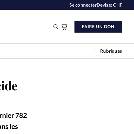
Se connecter
Devise:
CHF
FAIRE UN DON
Rubriques
cide
n don
s
ernier 782
ction
ans les