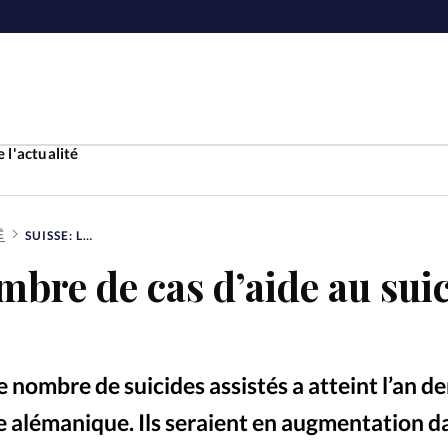
 l'actualité
É
SUISSE: LE NOMBRE DE CAS D’AIDE AU SUICIDE EXPLOSE
Accueil
ombre de cas d’aide au sui
ture
Faire u
e
Laicité
À propo
e nombre de suicides assistés a atteint l’an d
Monde
La réda
se alémanique. Ils seraient en augmentation d