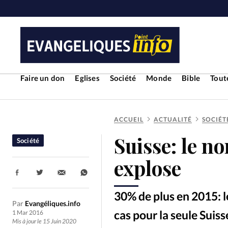
Faire un don
Eglises
Société
Monde
Bible
Toute
ACCUEIL
ACTUALITÉ
SOCIÉT
RUBRIQUES
Suisse: le n
Société
Toute l'actualité
Bible
Cul
explose
Partager:
Economie
Eglises
Histoir
30% de plus en 2015: l
Par
Evangéliques.info
Liberté religieuse
Mission
cas pour la seule Suis
1 Mar 2016
Mis à jour le 15 Juin 2020