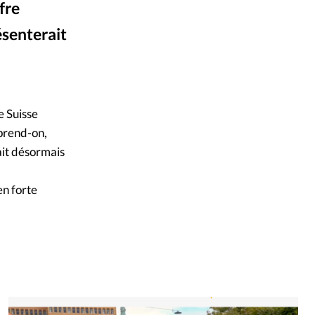
fre
mpte
ésenterait
ent d'adresse
Alliance Presse
©
ntacter
e Suisse
prend-on,
rait désormais
en forte