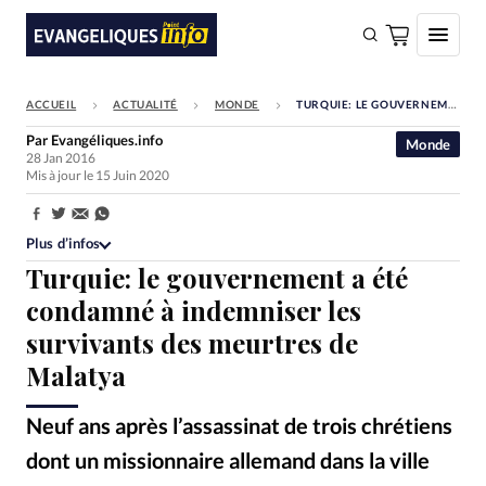
ACCUEIL
ACTUALITÉ
MONDE
TURQUIE: LE GOUVERNEMENT A ÉTÉ CONDAMNÉ À INDEMNISER LES SURVIVANTS DES MEURTRES DE MALATYA
FAIRE UN DON
Par
Evangéliques.info
Monde
28 Jan 2016
Faire un don
Mis à jour le 15 Juin 2020
Eglises
Partager:
Société
Plus d’infos
Turquie: le gouvernement a été
Monde
condamné à indemniser les
Bible
survivants des meurtres de
Toute l'actualité
Malatya
Se connecter
Neuf ans après l’assassinat de trois chrétiens
Devise:
CHF
dont un missionnaire allemand dans la ville