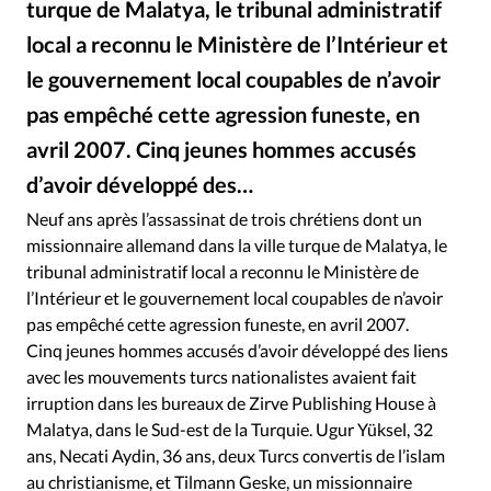
turque de Malatya, le tribunal administratif
RUBRIQUES
Toute l'actualité
Bible
Culture
Economie
local a reconnu le Ministère de l’Intérieur et
Eglises
Histoire
Laicité
Liberté religieuse
le gouvernement local coupables de n’avoir
Mission
Monde
People
Politique
Religions
pas empêché cette agression funeste, en
Société
avril 2007. Cinq jeunes hommes accusés
d’avoir développé des…
Alliance Presse
©
Neuf ans après l’assassinat de trois chrétiens dont un
missionnaire allemand dans la ville turque de Malatya, le
tribunal administratif local a reconnu le Ministère de
l’Intérieur et le gouvernement local coupables de n’avoir
pas empêché cette agression funeste, en avril 2007.
Cinq jeunes hommes accusés d’avoir développé des liens
avec les mouvements turcs nationalistes avaient fait
irruption dans les bureaux de Zirve Publishing House à
Malatya, dans le Sud-est de la Turquie. Ugur Yüksel, 32
ans, Necati Aydin, 36 ans, deux Turcs convertis de l’islam
au christianisme, et Tilmann Geske, un missionnaire