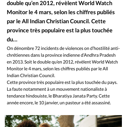
double qu’en 2012, révèlent World Watch
RUBRIQUES
Toute l'actualité
Bible
Culture
Economie
Monitor le 4 mars, selon les chiffres publiés
Eglises
Histoire
Laicité
Liberté religieuse
par le All Indian Christian Council. Cette
Mission
Monde
People
Politique
Religions
province très populaire est la plus touchée
Société
du…
On dénombre 72 incidents de violences on d’hostilité anti-
chrétiennes dans la province indienne d’Andhra Pradesh
en 2013. Soit le double qu’en 2012, révèlent World Watch
Monitor le 4 mars, selon les chiffres publiés par le All
Indian Christian Council.
Cette province très populaire est la plus touchée du pays.
La faute notamment à un mouvement nationaliste à
tendance hindouiste, le Bharatiya Janata Party. Cette
année encore, le 10 janvier, un pasteur a été assassiné.