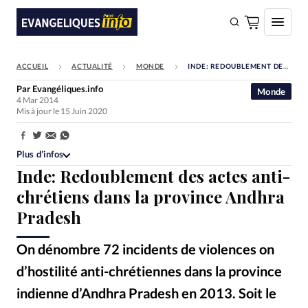
ACCUEIL
ACTUALITÉ
MONDE
INDE: REDOUBLEMENT DES ACTES ANTI-CHRÉTIENS DANS LA PROVINCE ANDHRA PRADESH
FAIRE UN DON
Par
Evangéliques.info
Monde
4 Mar 2014
Faire un don
Mis à jour le 15 Juin 2020
Eglises
Partager:
Société
Plus d’infos
Inde: Redoublement des actes anti-
Monde
chrétiens dans la province Andhra
Bible
Pradesh
Toute l'actualité
On dénombre 72 incidents de violences on
Se connecter
d’hostilité anti-chrétiennes dans la province
Devise:
CHF
indienne d’Andhra Pradesh en 2013. Soit le