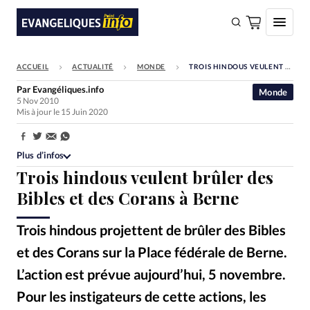
ACCUEIL
ACTUALITÉ
MONDE
TROIS HINDOUS VEULENT BRÛLER DES BIBLES ET DES CORANS À BERNE
FAIRE UN DON
Par
Evangéliques.info
Monde
5 Nov 2010
Faire un don
Mis à jour le 15 Juin 2020
Eglises
Partager:
Société
Plus d’infos
Trois hindous veulent brûler des
Monde
Bibles et des Corans à Berne
Bible
Trois hindous projettent de brûler des Bibles
Toute l'actualité
et des Corans sur la Place fédérale de Berne.
Se connecter
L’action est prévue aujourd’hui, 5 novembre.
Devise:
CHF
Pour les instigateurs de cette actions, les