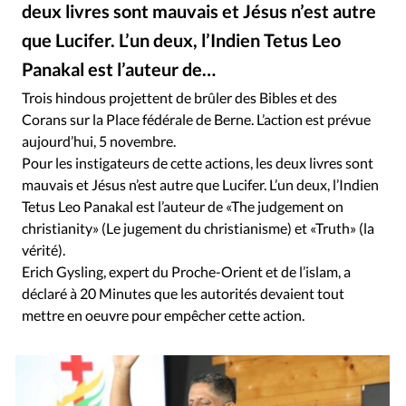
RUBRIQUES
deux livres sont mauvais et Jésus n’est autre
Toute l'actualité
Bible
Culture
Economie
que Lucifer. L’un deux, l’Indien Tetus Leo
Eglises
Histoire
Laicité
Liberté religieuse
Panakal est l’auteur de…
Mission
Monde
People
Politique
Religions
Trois hindous projettent de brûler des Bibles et des
Société
Corans sur la Place fédérale de Berne. L’action est prévue
aujourd’hui, 5 novembre.
Pour les instigateurs de cette actions, les deux livres sont
mauvais et Jésus n’est autre que Lucifer. L’un deux, l’Indien
Tetus Leo Panakal est l’auteur de «The judgement on
christianity» (Le jugement du christianisme) et «Truth» (la
vérité).
Erich Gysling, expert du Proche-Orient et de l’islam, a
déclaré à 20 Minutes que les autorités devaient tout
mettre en oeuvre pour empêcher cette action.