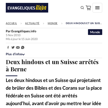
ACCUEIL
ACTUALITÉ
MONDE
DEUX HINDOUS ET UN SUISSE ARRÊTÉS À BERNE
FAIRE UN DON
Par
Evangéliques.info
Monde
5 Nov 2010
Faire un don
Mis à jour le 15 Juin 2020
Eglises
Partager:
Société
Plus d’infos
Deux hindous et un Suisse arrêtés
Monde
à Berne
Bible
Les deux hindous et un Suisse qui projetaient
Toute l'actualité
de brûler des Bibles et des Corans sur la place
Se connecter
fédérale en Suisse ont été arrêtés
Devise:
CHF
aujourd’hui, avant d’avoir pu mettre leur idée