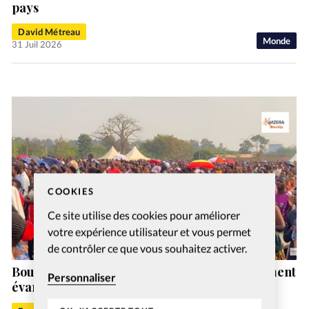
pays
David Métreau
Monde
31 Juil 2026
COOKIES
Ce site utilise des cookies pour améliorer
votre expérience utilisateur et vous permet
de contrôler ce que vous souhaitez activer.
Bousculade meurtrière lors d’un rassemblement
Personnaliser
évangélique au Burundi