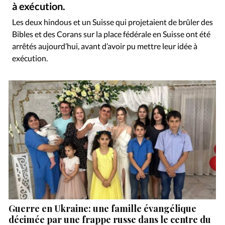
RUBRIQUES
à exécution.
Toute l'actualité
Bible
Culture
Economie
Les deux hindous et un Suisse qui projetaient de brûler des
Eglises
Histoire
Laicité
Liberté religieuse
Bibles et des Corans sur la place fédérale en Suisse ont été
Mission
Monde
People
Politique
Religions
arrêtés aujourd’hui, avant d’avoir pu mettre leur idée à
exécution.
Société
Guerre en Ukraine: une famille évangélique
décimée par une frappe russe dans le centre du