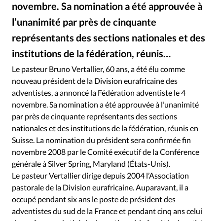
RUBRIQUES
novembre. Sa nomination a été approuvée à
Toute l'actualité
Bible
Culture
Economie
l’unanimité par près de cinquante
Eglises
Histoire
Laicité
Liberté religieuse
représentants des sections nationales et des
Mission
Monde
People
Politique
Religions
institutions de la fédération, réunis…
Société
Le pasteur Bruno Vertallier, 60 ans, a été élu comme
nouveau président de la Division eurafricaine des
adventistes, a annoncé la Fédération adventiste le 4
novembre. Sa nomination a été approuvée à l’unanimité
par près de cinquante représentants des sections
nationales et des institutions de la fédération, réunis en
Suisse. La nomination du président sera confirmée fin
novembre 2008 par le Comité exécutif de la Conférence
générale à Silver Spring, Maryland (États-Unis).
Le pasteur Vertallier dirige depuis 2004 l’Association
pastorale de la Division eurafricaine. Auparavant, il a
occupé pendant six ans le poste de président des
adventistes du sud de la France et pendant cinq ans celui