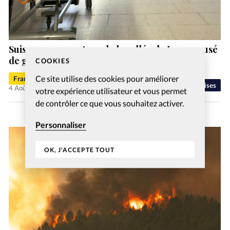
Suisse: un ex-pasteur de la vallée de Joux accusé
de gestes déplacés
COOKIES
Ce site utilise des cookies pour améliorer
Francis-George Sarpédon
Eglises
4 Août 2026
votre expérience utilisateur et vous permet
de contrôler ce que vous souhaitez activer.
Personnaliser
OK, J'ACCEPTE TOUT