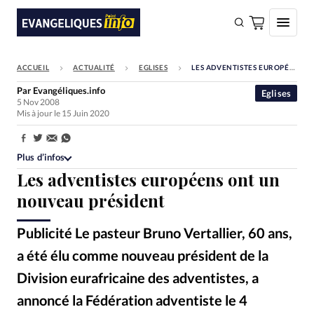
ACCUEIL
ACTUALITÉ
EGLISES
LES ADVENTISTES EUROPÉENS ONT UN NOUVEAU PRÉSIDENT
FAIRE UN DON
Par
Evangéliques.info
Eglises
5 Nov 2008
Faire un don
Mis à jour le 15 Juin 2020
Eglises
Partager:
Société
Plus d’infos
Les adventistes européens ont un
Monde
nouveau président
Bible
Publicité Le pasteur Bruno Vertallier, 60 ans,
Toute l'actualité
a été élu comme nouveau président de la
Se connecter
Division eurafricaine des adventistes, a
Devise:
CHF
annoncé la Fédération adventiste le 4