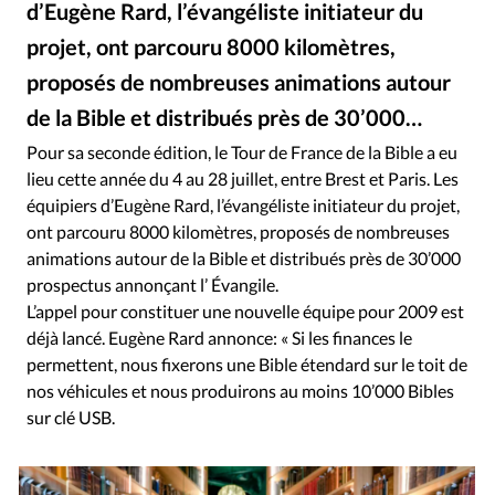
d’Eugène Rard, l’évangéliste initiateur du
RUBRIQUES
Toute l'actualité
Bible
Culture
Economie
projet, ont parcouru 8000 kilomètres,
Eglises
Histoire
Laicité
Liberté religieuse
proposés de nombreuses animations autour
Mission
Monde
People
Politique
Religions
de la Bible et distribués près de 30’000…
Société
Pour sa seconde édition, le Tour de France de la Bible a eu
lieu cette année du 4 au 28 juillet, entre Brest et Paris. Les
équipiers d’Eugène Rard, l’évangéliste initiateur du projet,
ont parcouru 8000 kilomètres, proposés de nombreuses
animations autour de la Bible et distribués près de 30’000
prospectus annonçant l’ Évangile.
L’appel pour constituer une nouvelle équipe pour 2009 est
déjà lancé. Eugène Rard annonce: « Si les finances le
permettent, nous fixerons une Bible étendard sur le toit de
nos véhicules et nous produirons au moins 10’000 Bibles
sur clé USB.