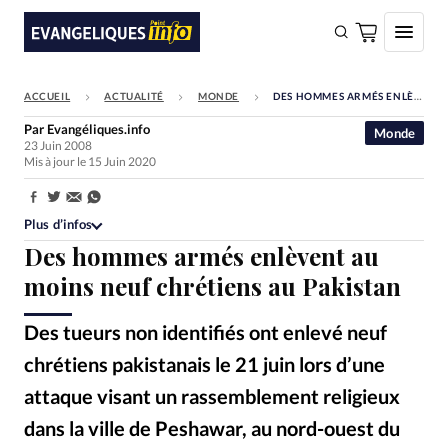
ACCUEIL
ACTUALITÉ
MONDE
DES HOMMES ARMÉS ENLÈVENT AU MOINS NEUF CHRÉTIENS AU PAKISTAN
FAIRE UN DON
Par
Evangéliques.info
Monde
23 Juin 2008
Faire un don
Mis à jour le 15 Juin 2020
Eglises
Partager:
Société
Plus d’infos
Des hommes armés enlèvent au
Monde
moins neuf chrétiens au Pakistan
Bible
Des tueurs non identifiés ont enlevé neuf
Toute l'actualité
chrétiens pakistanais le 21 juin lors d’une
Se connecter
attaque visant un rassemblement religieux
Devise:
CHF
dans la ville de Peshawar, au nord-ouest du