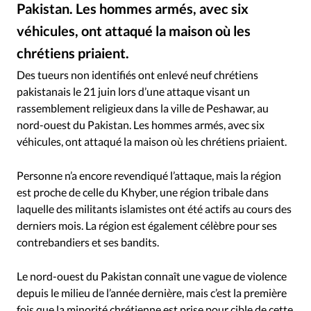
RUBRIQUES
Pakistan. Les hommes armés, avec six
Toute l'actualité
Bible
Culture
Economie
véhicules, ont attaqué la maison où les
Eglises
Histoire
Laicité
Liberté religieuse
chrétiens priaient.
Mission
Monde
People
Politique
Religions
Des tueurs non identifiés ont enlevé neuf chrétiens
Société
pakistanais le 21 juin lors d’une attaque visant un
rassemblement religieux dans la ville de Peshawar, au
nord-ouest du Pakistan. Les hommes armés, avec six
véhicules, ont attaqué la maison où les chrétiens priaient.
Personne n’a encore revendiqué l’attaque, mais la région
est proche de celle du Khyber, une région tribale dans
laquelle des militants islamistes ont été actifs au cours des
derniers mois. La région est également célèbre pour ses
contrebandiers et ses bandits.
Le nord-ouest du Pakistan connaît une vague de violence
depuis le milieu de l’année dernière, mais c’est la première
fois que la minorité chrétienne est prise pour cible de cette