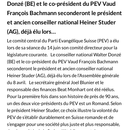
RUBRIQUES
Donzé (BE) et le co-président du PEV Vaud
Toute l'actualité
Bible
Culture
Economie
François Bachmann seconderont le président
Eglises
Histoire
Laicité
Liberté religieuse
et ancien conseiller national Heiner Studer
Mission
Monde
People
Politique
Religions
(AG), déjà élu lors…
Société
Le comité central du Parti Evangélique Suisse (PEV) a élu
lors de sa séance du 14 juin son comité directeur pour la
législature courante. Le conseiller national Walter Donzé
(BE) et le co-président du PEV Vaud François Bachmann
seconderont le président et ancien conseiller national
Heiner Studer (AG), déjà élu lors de l’Assemblée générale
du 8 avril. Le secrétaire général Joel Blunier et le
responsable des finances Beat Monhart ont été réélus.
Pour la première fois dans son histoire de près de 90 ans,
un des deux vice-présidents du PEV est un Romand. Selon
le président Heiner Studer, ce choix illustre la volonté du
PEV de s’établir durablement en Suisse romande et de
s’engager pour une société plus juste et plus responsable,