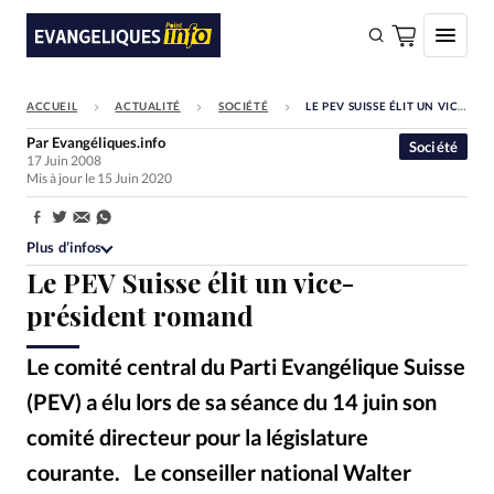
ACCUEIL
ACTUALITÉ
SOCIÉTÉ
LE PEV SUISSE ÉLIT UN VICE-PRÉSIDENT ROMAND
FAIRE UN DON
Par
Evangéliques.info
Société
17 Juin 2008
Faire un don
Mis à jour le 15 Juin 2020
Eglises
Partager:
Société
Plus d’infos
Le PEV Suisse élit un vice-
Monde
président romand
Bible
Le comité central du Parti Evangélique Suisse
Toute l'actualité
(PEV) a élu lors de sa séance du 14 juin son
Se connecter
comité directeur pour la législature
Devise:
CHF
courante. Le conseiller national Walter