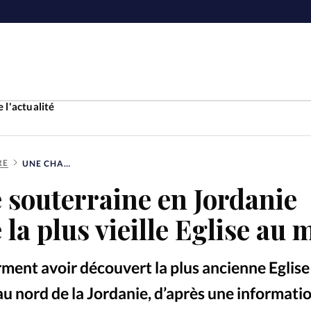
 l'actualité
RE
UNE CHAPELLE SOUTERRAINE EN JORDANIE POURRAIT ÊTRE LA PLUS VIEILLE EGLISE AU MONDE
Accueil
 souterraine en Jordanie
ture
Faire u
 la plus vieille Eglise au
e
Laicité
À propo
ment avoir découvert la plus ancienne Eglise
Monde
La réda
u nord de la Jordanie, d’après une informati