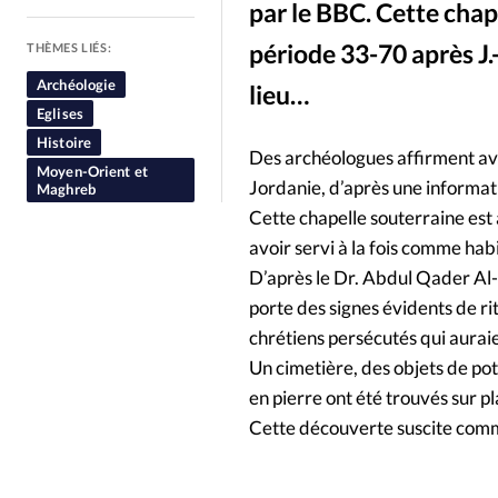
par le BBC. Cette chap
People
Politique
Religion
période 33-70 après J.-
THÈMES LIÉS:
Archéologie
lieu…
Eglises
Histoire
Des archéologues affirment avo
Moyen-Orient et
Jordanie, d’après une informat
Maghreb
Cette chapelle souterraine est 
avoir servi à la fois comme habi
D’après le Dr. Abdul Qader Al-
porte des signes évidents de rit
chrétiens persécutés qui aurai
Un cimetière, des objets de pot
en pierre ont été trouvés sur pl
Cette découverte suscite comme