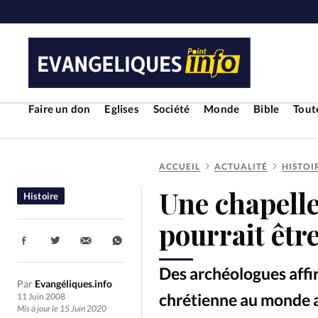
Faire un don
Eglises
Société
Monde
Bible
Toute
ACCUEIL
ACTUALITÉ
HISTOI
RUBRIQUES
Une chapelle
Histoire
Toute l'actualité
Bible
Cul
pourrait être
Partager:
Economie
Eglises
Histoir
Des archéologues affir
Par
Evangéliques.info
Liberté religieuse
Mission
chrétienne au monde a
11 Juin 2008
Mis à jour le 15 Juin 2020