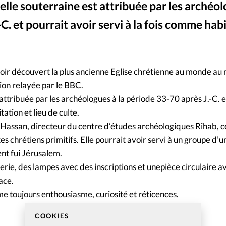
elle souterraine est attribuée par les archéol
Mon co
s
Société
C. et pourrait avoir servi à la fois comme hab
Changem
Nous co
ir découvert la plus ancienne Eglise chrétienne au monde au 
ion relayée par le BBC.
attribuée par les archéologues à la période 33-70 après J.-C. e
tation et lieu de culte.
Hassan, directeur du centre d’études archéologiques Rihab, c
es chrétiens primitifs. Elle pourrait avoir servi à un groupe d’
ent fui Jérusalem.
erie, des lampes avec des inscriptions et unepièce circulaire a
ace.
 toujours enthousiasme, curiosité et réticences.
COOKIES