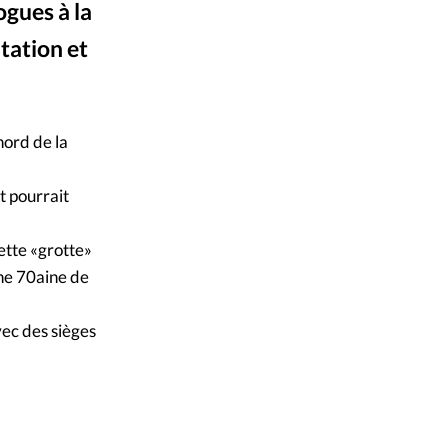
ogues à la
mpte
itation et
ent d'adresse
ntacter
nord de la
t pourrait
ette «grotte»
une 70aine de
vec des sièges