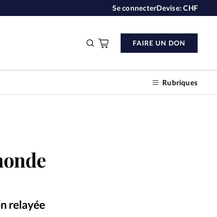
Se connecter
Devise:
CHF
FAIRE UN DON
Rubriques
n don
 monde
s
ction
on relayée