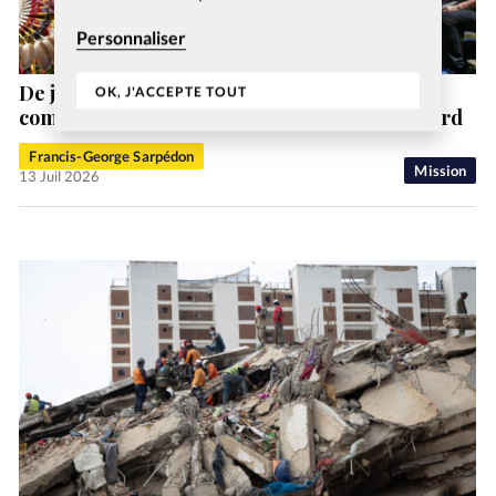
Personnaliser
De jeunes Amérindiens en mission chez les
OK, J'ACCEPTE TOUT
communautés autochtones d’Amérique du Nord
Francis-George Sarpédon
Mission
13 Juil 2026