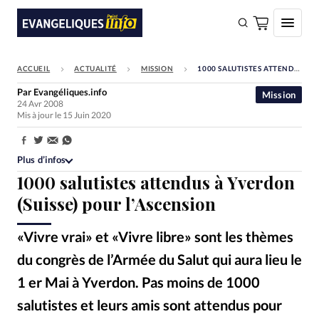
ACCUEIL
ACTUALITÉ
MISSION
1000 SALUTISTES ATTENDUS À YVERDON (SUISSE) POUR L’ASCENSION
FAIRE UN DON
Par
Evangéliques.info
Mission
24 Avr 2008
Faire un don
Mis à jour le 15 Juin 2020
Eglises
Partager:
Société
Plus d’infos
1000 salutistes attendus à Yverdon
Monde
(Suisse) pour l’Ascension
Bible
«Vivre vrai» et «Vivre libre» sont les thèmes
Toute l'actualité
du congrès de l’Armée du Salut qui aura lieu le
Se connecter
1 er Mai à Yverdon. Pas moins de 1000
Devise:
CHF
salutistes et leurs amis sont attendus pour