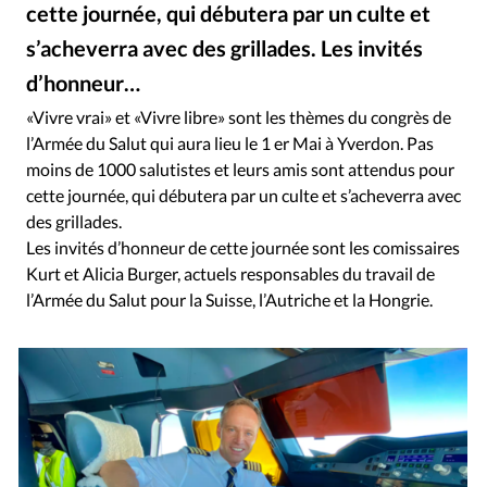
RUBRIQUES
cette journée, qui débutera par un culte et
Toute l'actualité
Bible
Culture
Economie
s’acheverra avec des grillades. Les invités
Eglises
Histoire
Laicité
Liberté religieuse
d’honneur…
Mission
Monde
People
Politique
Religions
«Vivre vrai» et «Vivre libre» sont les thèmes du congrès de
Société
l’Armée du Salut qui aura lieu le 1 er Mai à Yverdon. Pas
moins de 1000 salutistes et leurs amis sont attendus pour
cette journée, qui débutera par un culte et s’acheverra avec
des grillades.
Les invités d’honneur de cette journée sont les comissaires
Kurt et Alicia Burger, actuels responsables du travail de
l’Armée du Salut pour la Suisse, l’Autriche et la Hongrie.