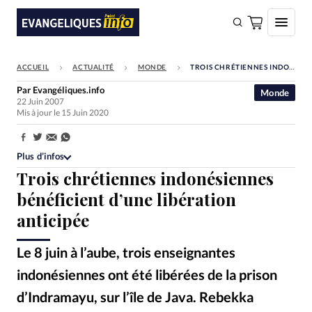
ACCUEIL
ACTUALITÉ
MONDE
TROIS CHRÉTIENNES INDONÉSIENNES BÉNÉFICIENT D’UNE LIBÉRATION ANTICIPÉE
FAIRE UN DON
Par
Evangéliques.info
Monde
22 Juin 2007
Faire un don
Mis à jour le 15 Juin 2020
Eglises
Partager:
Société
Plus d’infos
Trois chrétiennes indonésiennes
Monde
bénéficient d’une libération
Bible
anticipée
Toute l'actualité
Le 8 juin à l’aube, trois enseignantes
Se connecter
indonésiennes ont été libérées de la prison
Devise:
CHF
d’Indramayu, sur l’île de Java. Rebekka