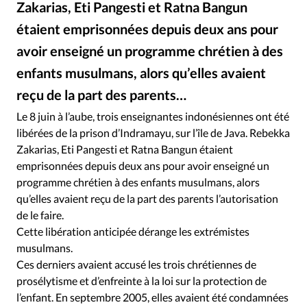
Zakarias, Eti Pangesti et Ratna Bangun
RUBRIQUES
Toute l'actualité
Bible
Culture
Economie
étaient emprisonnées depuis deux ans pour
Eglises
Histoire
Laicité
Liberté religieuse
avoir enseigné un programme chrétien à des
Mission
Monde
People
Politique
Religions
enfants musulmans, alors qu’elles avaient
Société
reçu de la part des parents…
Le 8 juin à l’aube, trois enseignantes indonésiennes ont été
libérées de la prison d’Indramayu, sur l’île de Java. Rebekka
Zakarias, Eti Pangesti et Ratna Bangun étaient
emprisonnées depuis deux ans pour avoir enseigné un
programme chrétien à des enfants musulmans, alors
qu’elles avaient reçu de la part des parents l’autorisation
de le faire.
Cette libération anticipée dérange les extrémistes
musulmans.
Ces derniers avaient accusé les trois chrétiennes de
prosélytisme et d’enfreinte à la loi sur la protection de
l’enfant. En septembre 2005, elles avaient été condamnées