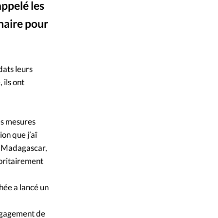
appelé les
mpte
naire pour
ent d'adresse
ntacter
ats leurs
 ils ont
les mesures
on que j’aî
re Madagascar,
ioritairement
hée a lancé un
engagement de