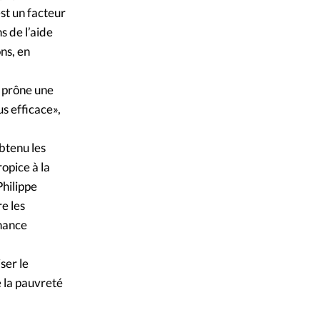
est un facteur
s de l’aide
ns, en
 prône une
s efficace»,
btenu les
opice à la
Philippe
e les
rnance
ser le
 la pauvreté