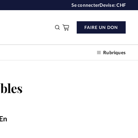
Se connecter
Devise:
CHF
FAIRE UN DON
Rubriques
ibles
n don
s
 En
ction