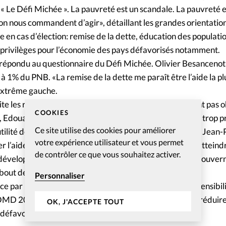
, « Le Défi Michée ». La pauvreté est un scandale. La pauvreté 
on nous commandent d’agir», détaillant les grandes orientation
 en cas d’élection: remise de la dette, éducation des populatio
 privilèges pour l’économie des pays défavorisés notamment.
 répondu au questionnaire du Défi Michée. Olivier Besancenot
1% du PNB. «La remise de la dette me paraît être l’aide la plu
extrême gauche.
ite les réponses de deux candidats malheureux, qui n’ont pas o
COOKIES
Edouard Fillias se montre réservé pour l’aide de l’Etat, trop pr
Ce site utilise des cookies pour améliorer
utilité de faire tomber des barrières protectionnistes. Et Jean-
votre expérience utilisateur et vous permet
r l’aide à 0.75% du PNB, ce qui permettrait selon lui d’atteindr
de contrôler ce que vous souhaitez activer.
e développement. Il considère par ailleurs que seule une gouve
bout des inégalités planétaires.
Personnaliser
ce par l’Alliance Evangélique Mondiale, dans le but de sensibili
 2015 et les politiciens aux engagements pris pour réduire
OK, J'ACCEPTE TOUT
 défavorisés en dix ans.