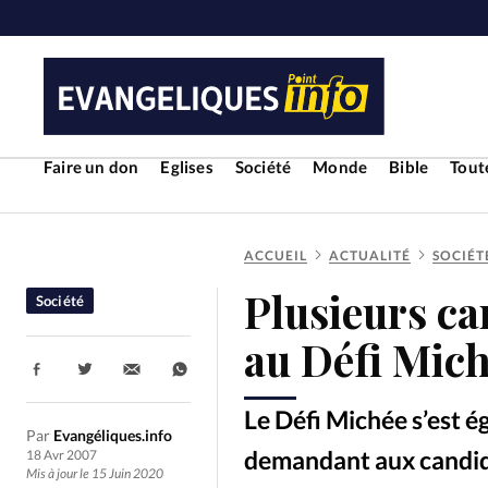
Faire un don
Eglises
Société
Monde
Bible
Toute
ACCUEIL
ACTUALITÉ
SOCIÉT
RUBRIQUES
Plusieurs ca
Société
Toute l'actualité
Bible
Cul
au Défi Mic
Partager:
Economie
Eglises
Histoir
Le Défi Michée s’est é
Par
Evangéliques.info
Liberté religieuse
Mission
demandant aux candidats
18 Avr 2007
Mis à jour le 15 Juin 2020