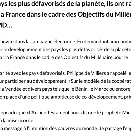
 les plus défavorisés de la planète, ils ont r
Mon co
s
Société
a France dans le cadre des Objectifs du Millé
Changem
OMD…
Nous co
 invité dans la campagne électorale. En demandant aux candid
pour le développement des pays les plus défavorisés de la planète,
r la France dans le cadre des Objectifs du Millénaire pour le
arité avec les pays défavorisés, Philippe de Villiers a rappelé 
pour participer au développement: «Sur le modèle de la coopérati
 la Vendée et divers pays tels que le Bénin, le Maroc ou enco
mise en place d’une politique ambitieuse de co-développement, pr
répondu que «L’Ancien Testament nous dit que le prophète Mic
 à la miséricorde.
son message à l’intention des pauvres du monde. Je partage l’