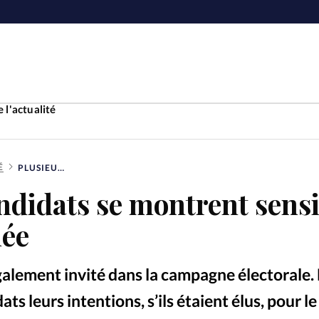
 l'actualité
É
PLUSIEURS CANDIDATS SE MONTRENT SENSIBLES AU DÉFI MICHÉE
Accueil
ndidats se montrent sens
ture
Faire u
hée
e
Laicité
À propo
galement invité dans la campagne électorale.
Monde
La réda
 leurs intentions, s’ils étaient élus, pour le