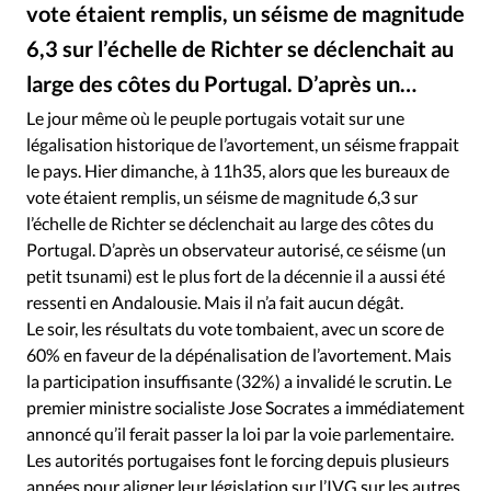
RUBRIQUES
vote étaient remplis, un séisme de magnitude
Toute l'actualité
Bible
Culture
Economie
6,3 sur l’échelle de Richter se déclenchait au
Eglises
Histoire
Laicité
Liberté religieuse
large des côtes du Portugal. D’après un…
Mission
Monde
People
Politique
Religions
Le jour même où le peuple portugais votait sur une
Société
légalisation historique de l’avortement, un séisme frappait
le pays. Hier dimanche, à 11h35, alors que les bureaux de
vote étaient remplis, un séisme de magnitude 6,3 sur
l’échelle de Richter se déclenchait au large des côtes du
Portugal. D’après un observateur autorisé, ce séisme (un
petit tsunami) est le plus fort de la décennie il a aussi été
ressenti en Andalousie. Mais il n’a fait aucun dégât.
Le soir, les résultats du vote tombaient, avec un score de
60% en faveur de la dépénalisation de l’avortement. Mais
la participation insuffisante (32%) a invalidé le scrutin. Le
premier ministre socialiste Jose Socrates a immédiatement
annoncé qu’il ferait passer la loi par la voie parlementaire.
Les autorités portugaises font le forcing depuis plusieurs
années pour aligner leur législation sur l’IVG sur les autres