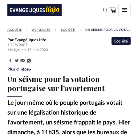
ACCUEIL
ACTUALITÉ
SOCIÉTÉ
UN SÉISME POUR LA VOTATION PORTUGAISE SUR L’AVORTEMENT
FAIRE UN DON
Par
Evangéliques.info
Société
13 Fév 2007
Faire un don
Mis à jour le 15 Juin 2020
Eglises
Partager:
Société
Plus d’infos
Un séisme pour la votation
Monde
portugaise sur l’avortement
Bible
Le jour même où le peuple portugais votait
Toute l'actualité
sur une légalisation historique de
Se connecter
l’avortement, un séisme frappait le pays. Hier
Devise:
CHF
dimanche, à 11h35, alors que les bureaux de