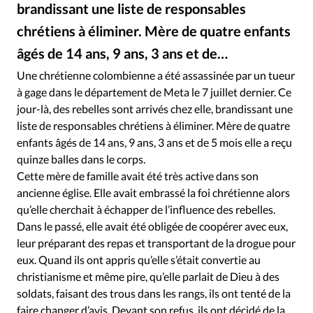
RUBRIQUES
brandissant une liste de responsables
Toute l'actualité
Bible
Culture
Economie
chrétiens à éliminer. Mère de quatre enfants
Eglises
Histoire
Laicité
Liberté religieuse
âgés de 14 ans, 9 ans, 3 ans et de…
Mission
Monde
People
Politique
Religions
Une chrétienne colombienne a été assassinée par un tueur
Société
à gage dans le département de Meta le 7 juillet dernier. Ce
jour-là, des rebelles sont arrivés chez elle, brandissant une
liste de responsables chrétiens à éliminer. Mère de quatre
enfants âgés de 14 ans, 9 ans, 3 ans et de 5 mois elle a reçu
quinze balles dans le corps.
Cette mère de famille avait été très active dans son
ancienne église. Elle avait embrassé la foi chrétienne alors
qu’elle cherchait à échapper de l’influence des rebelles.
Dans le passé, elle avait été obligée de coopérer avec eux,
leur préparant des repas et transportant de la drogue pour
eux. Quand ils ont appris qu’elle s’était convertie au
christianisme et même pire, qu’elle parlait de Dieu à des
soldats, faisant des trous dans les rangs, ils ont tenté de la
faire changer d’avis. Devant son refus, ils ont décidé de la