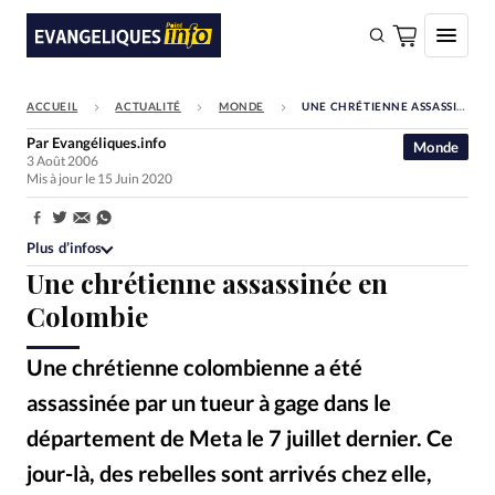
ACCUEIL
ACTUALITÉ
MONDE
UNE CHRÉTIENNE ASSASSINÉE EN COLOMBIE
FAIRE UN DON
Par
Evangéliques.info
Monde
3 Août 2006
Faire un don
Mis à jour le 15 Juin 2020
Eglises
Partager:
Société
Plus d’infos
Une chrétienne assassinée en
Monde
Colombie
Bible
Une chrétienne colombienne a été
Toute l'actualité
assassinée par un tueur à gage dans le
Se connecter
département de Meta le 7 juillet dernier. Ce
Devise:
CHF
jour-là, des rebelles sont arrivés chez elle,