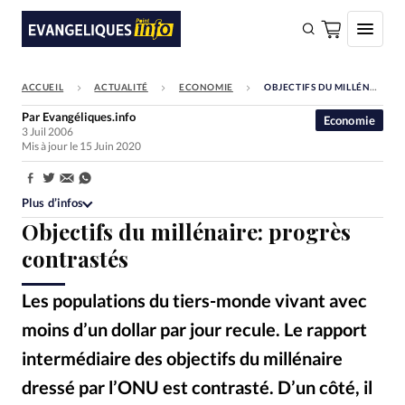
ACCUEIL
ACTUALITÉ
ECONOMIE
OBJECTIFS DU MILLÉNAIRE: PROGRÈS CONTRASTÉS
FAIRE UN DON
Par
Evangéliques.info
Economie
3 Juil 2006
Faire un don
Mis à jour le 15 Juin 2020
Eglises
Partager:
Société
Plus d’infos
Objectifs du millénaire: progrès
Monde
contrastés
Bible
Les populations du tiers-monde vivant avec
Toute l'actualité
moins d’un dollar par jour recule. Le rapport
Se connecter
intermédiaire des objectifs du millénaire
Devise:
CHF
dressé par l’ONU est contrasté. D’un côté, il