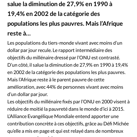
RUBRIQUES
salue la diminution de 27,9% en 1990 à
Toute l'actualité
Bible
Culture
Economie
19,4% en 2002 de la catégorie des
Eglises
Histoire
Laicité
Liberté religieuse
populations les plus pauvres. Mais l’Afrique
Mission
Monde
People
Politique
Religions
reste à…
Société
Les populations du tiers-monde vivant avec moins d’un
dollar par jour recule. Le rapport intermédiaire des
objectifs du millénaire dressé par l’ONU est contrasté.
D’un côté, il salue la diminution de 27,9% en 1990 à 19,4%
en 2002 de la catégorie des populations les plus pauvres.
Mais l’Afrique reste à le parent pauvre de cette
amélioration, avec 44% de personnes vivant avec moins
d’un dollar par jour.
Les objectifs du millénaire fixés par l’ONU en 2000 visent à
réduire de moitié la pauvreté dans le monde d’ici à 2015.
L’Alliance Evangélique Mondiale entend apporter une
contribution concrète à ces objectifs, grâce au Défi Michée
qu’elle a mis en page et qui est relayé dans de nombreux